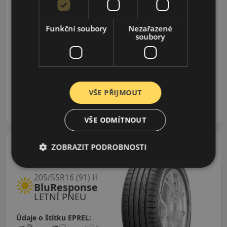
Allseason 2 XL
CELOROČNÍ
Funkční soubory
Nezařazené
soubory
Údaje o štítku EPREL:
1 649 CZK
1 437 CZK
/ks
VŠE PŘIJMOUT
ks
DO KOŠÍKU
VŠE ODMÍTNOUT
ZOBRAZIT PODROBNOSTI
205/55R16 (91) H
BluResponse
LETNÍ PNEU
Údaje o štítku EPREL: