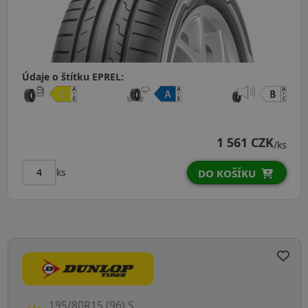
Údaje o štítku EPREL:
1 561 CZK
/ks
ks
DO KOŠÍKU
195/80R15 (96) S