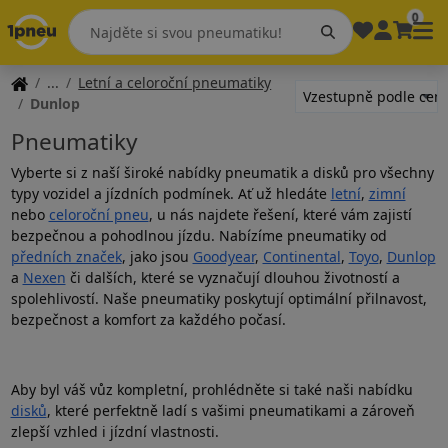
0
Letní a celoroční pneumatiky
Dunlop
Pneumatiky
Vyberte si z naší široké nabídky pneumatik a disků pro všechny
typy vozidel a jízdních podmínek. Ať už hledáte
letní
,
zimní
nebo
celoroční pneu
, u nás najdete řešení, které vám zajistí
bezpečnou a pohodlnou jízdu. Nabízíme pneumatiky od
předních značek
, jako jsou
Goodyear
,
Continental
,
Toyo
,
Dunlop
a
Nexen
či dalších, které se vyznačují dlouhou životností a
spolehlivostí. Naše pneumatiky poskytují optimální přilnavost,
bezpečnost a komfort za každého počasí.
Aby byl váš vůz kompletní, prohlédněte si také naši nabídku
disků
, které perfektně ladí s vašimi pneumatikami a zároveň
zlepší vzhled i jízdní vlastnosti.