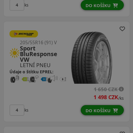
ks
DO KOŠÍKU
205/55R16 (91) V
Sport
BluResponse
VW
LETNÍ PNEU
Údaje o štítku EPREL:
1 650 CZK
1 498 CZK
/ks
ks
DO KOŠÍKU