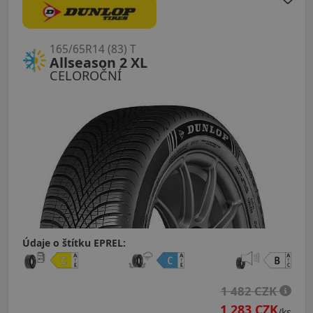
165/65R14 (83) T
Allseason 2 XL
CELOROČNÍ
Údaje o štítku EPREL:
1 482 CZK
1 283 CZK
/ks