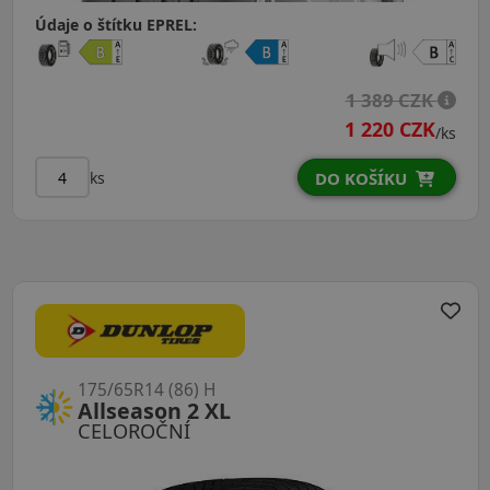
Údaje o štítku EPREL:
1 389 CZK
1 220 CZK
/ks
ks
DO KOŠÍKU
175/65R14 (86) H
Allseason 2 XL
CELOROČNÍ