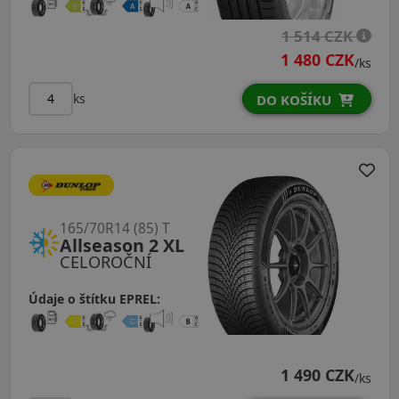
1 514 CZK
1 480 CZK
/ks
ks
DO KOŠÍKU
165/70R14 (85) T
Allseason 2 XL
CELOROČNÍ
Údaje o štítku EPREL:
1 490 CZK
/ks