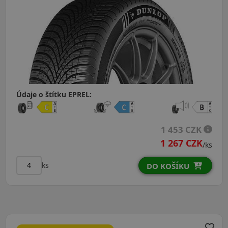
Údaje o štítku EPREL:
1 453 CZK
1 267 CZK
/ks
ks
DO KOŠÍKU