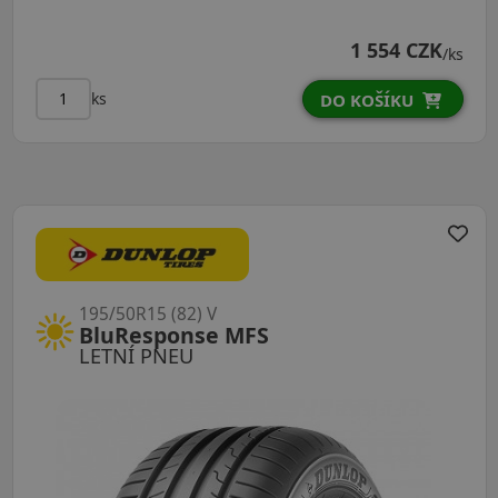
1 554 CZK
/ks
ks
DO KOŠÍKU
195/50R15 (82) V
BluResponse MFS
LETNÍ PNEU