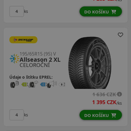
ks
DO KOŠÍKU
195/65R15 (95) V
Allseason 2 XL
CELOROČNÍ
Údaje o štítku EPREL:
1 636 CZK
1 395 CZK
/ks
ks
DO KOŠÍKU