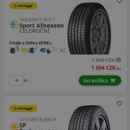
165/65R15 (81) T
Sport Allseason
CELOROČNÍ
Údaje o štítku EPREL:
1 540 CZK
1 504 CZK
/ks
ks
DO KOŠÍKU
175/65R15 (84) H
SP