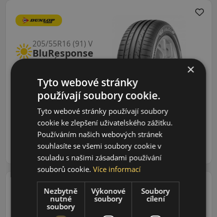
205/55R16 (91) V
BluResponse
LETNÍ PNEU
×
Tyto webové stránky
Údaje o štítku EPREL:
používají soubory cookie.
Tyto webové stránky používají soubory
1 410 CZK
cookie ke zlepšení uživatelského zážitku.
/ks
Používáním našich webových stránek
ks
DO KOŠÍKU
souhlasíte se všemi soubory cookie v
souladu s našimi zásadami používání
souborů cookie.
Více informací
Nezbytně
Výkonové
Soubory
nutné
soubory
cílení
soubory
185/65R15 (92) V