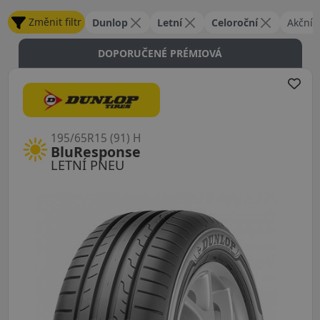
Změnit filtr
Dunlop
Letní
Celoroční
Akční 
DOPORUČENÉ PRÉMIOVÁ
195/65R15 (91) H
BluResponse
LETNÍ PNEU