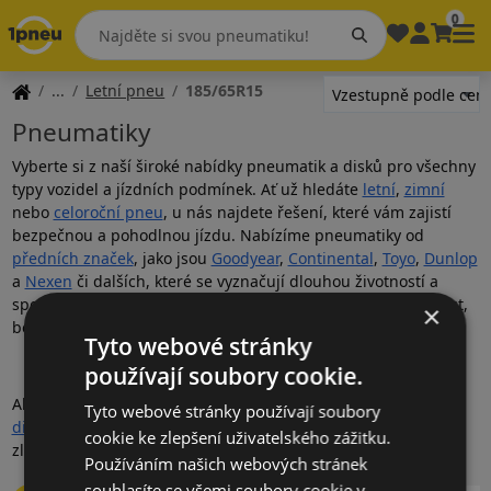
0
Letní pneu
185/65R15
Pneumatiky
Vyberte si z naší široké nabídky pneumatik a disků pro všechny
typy vozidel a jízdních podmínek. Ať už hledáte
letní
,
zimní
nebo
celoroční pneu
, u nás najdete řešení, které vám zajistí
bezpečnou a pohodlnou jízdu. Nabízíme pneumatiky od
předních značek
, jako jsou
Goodyear
,
Continental
,
Toyo
,
Dunlop
a
Nexen
či dalších, které se vyznačují dlouhou životností a
spolehlivostí. Naše pneumatiky poskytují optimální přilnavost,
×
bezpečnost a komfort za každého počasí.
Tyto webové stránky
používají soubory cookie.
Aby byl váš vůz kompletní, prohlédněte si také naši nabídku
Tyto webové stránky používají soubory
disků
, které perfektně ladí s vašimi pneumatikami a zároveň
cookie ke zlepšení uživatelského zážitku.
zlepší vzhled i jízdní vlastnosti.
Používáním našich webových stránek
souhlasíte se všemi soubory cookie v