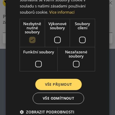
Změnit filtr
Šířka: 185
Výška: 65
Průměr: 15
souladu s našimi zásadami používání
souborů cookie.
Více informací
Produkty splňující kritéria vyhledávání nejsou
zahrnuty v naší nabídce
Nezbytně
Výkonové
Soubory
nutné
soubory
cílení
soubory
Funkční soubory
Nezařazené
soubory
Impresum
Zásady ochrany osobních údajů
Nákupní podmínky
VŠE PŘIJMOUT
Kontakt
Impresum
VŠE ODMÍTNOUT
Dodací a platební podmínky
Online prohlášení o odstoupení od smlouvy
ZOBRAZIT PODROBNOSTI