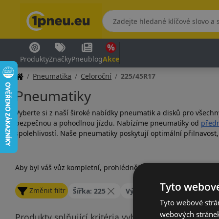
Produkty
Značky
Pneublog
Akce
Pneumatika
Celoroční
225/45R17
Pneumatiky
Vyberte si z naší široké nabídky pneumatik a disků pro všechn
bezpečnou a pohodlnou jízdu. Nabízíme pneumatiky od
předn
spolehlivostí. Naše pneumatiky poskytují optimální přilnavost
Aby byl váš vůz kompletní, prohlédněte si také naši nabídku
d
Tyto webové
Změnit filtr
Šířka: 225
Výška: 45
Průměr: 17
Tyto webové strán
webových stránek
Produkty splňující kritéria vyhledávání nejsou zah