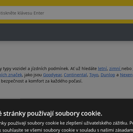
y typy vozidel a jízdních podmínek. Ať už hledáte
letní
,
zimní
nebo
ích značek
, jako jsou
Goodyear
,
Continental
,
Toyo
,
Dunlop
a
Nexen
, bezpečnost a komfort za každého počasí.
isků
, které perfektně ladí s vašimi pneumatikami a zároveň zlepší vz
 stránky používají soubory cookie.
Osobní vozidlo
Celoroční
Akční produkty
ky používají soubory cookie ke zlepšení uživatelského zážitku. 
 souhlasíte se všemi soubory cookie v souladu s našimi zásadam
rnuty v naší nabídce