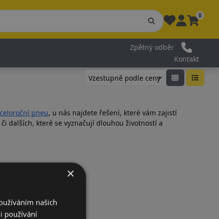
0
Zpětný odběr
Kontakt
celoroční pneu
, u nás najdete řešení, které vám zajistí
či dalších, které se vyznačují dlouhou životností a
hled i jízdní vlastnosti.
×
Používáním našich
i používání