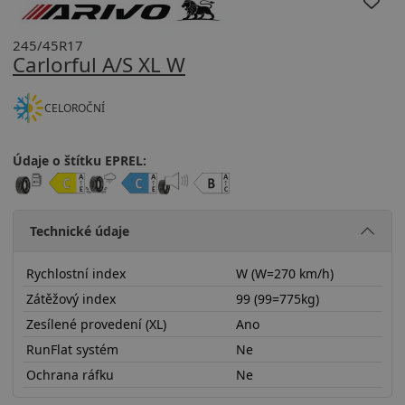
245/45R17
Carlorful A/S XL W
CELOROČNÍ
Údaje o štítku EPREL:
Technické údaje
Rychlostní index
W (W=270 km/h)
Zátěžový index
99 (99=775kg)
Zesílené provedení (XL)
Ano
RunFlat systém
Ne
Ochrana ráfku
Ne