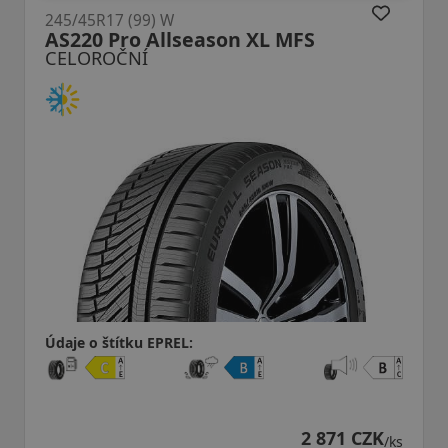
245/45R17 (99) W
24
AS220 Pro Allseason XL MFS
Q
CELOROČNÍ
C
Údaje o štítku EPREL:
Úd
2 871 CZK
/ks