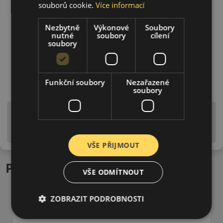
souborů cookie.
Více informací
Nezbytně
Výkonové
Soubory
nutné
soubory
cílení
soubory
Funkční soubory
Nezařazené
soubory
Upozornění! Hodnoty na štítku jsou pouze
informativního charakteru. Mohou být dodány pneumatiky
is EU štítky ve smyslu dosud platné (předchozí) legislativy.
VŠE PŘIJMOUT
Podobné produkty
VŠE ODMÍTNOUT
ZOBRAZIT PODROBNOSTI