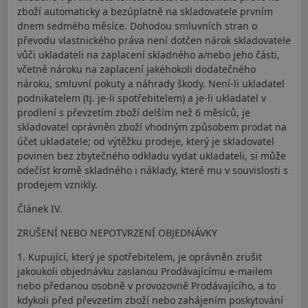
zboží automaticky a bezúplatně na skladovatele prvním
dnem sedmého měsíce. Dohodou smluvních stran o
převodu vlastnického práva není dotčen nárok skladovatele
vůči ukladateli na zaplacení skladného a/nebo jeho části,
včetně nároku na zaplacení jakéhokoli dodatečného
nároku, smluvní pokuty a náhrady škody. Není-li ukladatel
podnikatelem (tj. je-li spotřebitelem) a je-li ukladatel v
prodlení s převzetím zboží delším než 6 měsíců, je
skladovatel oprávněn zboží vhodným způsobem prodat na
účet ukladatele; od výtěžku prodeje, který je skladovatel
povinen bez zbytečného odkladu vydat ukladateli, si může
odečíst kromě skladného i náklady, které mu v souvislosti s
prodejem vznikly.
Článek IV.
ZRUŠENÍ NEBO NEPOTVRZENÍ OBJEDNÁVKY
1. Kupující, který je spotřebitelem, je oprávněn zrušit
jakoukoli objednávku zaslanou Prodávajícímu e-mailem
nebo předanou osobně v provozovně Prodávajícího, a to
kdykoli před převzetím zboží nebo zahájením poskytování