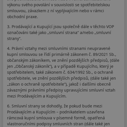
výkonu svého povolání v souvislosti se spotřebitelskou
smlouvou, závazkem z ní vyplývajícím nebo v rámci
obchodní praxe.
3. Prodávající a Kupující jsou společně dále v těchto VOP
označováni také jako „smluvní strana“ a/nebo „smluvní
strany“.
4. Právní vztahy mezi smluvními stranami neupravené
kupní smlouvou se řídí primárně zákonem č. 89/2021 Sb.,
občanským zákoníkem, ve znění pozdějších předpisů, (dále
jen „Občanský zákoník“), a v případě Kupujícího, který je
spotřebitelem, také zákonem č. 634/1992 Sb., o ochraně
spotřebitele, ve znění pozdějších předpisů, (dále také jen
„zákon o ochraně spotřebitele“), jakož i dalšími obecně
závaznými právními předpisy upravujícími smluvní vztah
mezi Prodávajícím a Kupujícím.
6. Smluvní strany se dohodly, že pokud bude mezi
Prodávajícím a Kupujícím – podnikatelem uzavřena
rámcová kupní smlouva v písemné formě, opatřená
vlastnoručními podpisy smluvních stran (dále také jen