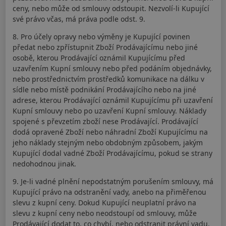
ceny, nebo může od smlouvy odstoupit. Nezvolí-li Kupující
své právo včas, má práva podle odst. 9.
8. Pro účely opravy nebo výměny je Kupující povinen
předat nebo zpřístupnit Zboží Prodávajícímu nebo jiné
osobě, kterou Prodávající oznámil Kupujícímu před
uzavřením Kupní smlouvy nebo před podáním objednávky,
nebo prostřednictvím prostředků komunikace na dálku v
sídle nebo místě podnikání Prodávajícího nebo na jiné
adrese, kterou Prodávající oznámil Kupujícímu při uzavření
Kupní smlouvy nebo po uzavření Kupní smlouvy. Náklady
spojené s převzetím zboží nese Prodávající. Prodávající
dodá opravené Zboží nebo náhradní Zboží Kupujícímu na
jeho náklady stejným nebo obdobným způsobem, jakým
Kupující dodal vadné Zboží Prodávajícímu, pokud se strany
nedohodnou jinak.
9. Je-li vadné plnění nepodstatným porušením smlouvy, má
Kupující právo na odstranění vady, anebo na přiměřenou
slevu z kupní ceny. Dokud Kupující neuplatní právo na
slevu z kupní ceny nebo neodstoupí od smlouvy, může
Prodávající dodat to, co chybí, nebo odstranit právní vadu.