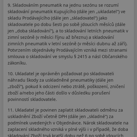
9. Skladováním pneumatik na jednu sezónu se rozumí
skladování pneumatik Kupujícího (dále jen „ukladatel“) ve
skladu Prodávajícího (dále jen „skladovatel“) jako
skladovatele po dobu šesti po sobě jdoucích měsíců (dále
jen „doba skladování“), a to skladování letních pneumatik v
zimní sezóně (v měsíci říjnu až březnu) a skladování
zimních pneumatik v letní sezóně (v měsíci dubnu až září).
Potvrzením objednávky Prodávajícím vzniká mezi stranami
smlouva o skladování ve smyslu § 2415 a násl Občanského
zákoníku.
10. Ukladatel je oprávněn požadovat po skladovateli
náhradu škody za uskladněné pneumatiky (dále jen
„zboží“), pokud k odcizení nebo ztrátě, poškození, zničení
zboží a/nebo jeho části došlo v důsledku porušení
povinností skladovatele.
11. Ukladatel je povinen zaplatit skladovateli odměnu za
uskladnění Zboží včetně DPH (dále jen „skladné“) za
podmínek uvedených v Objednávce. Nárok skladovatele na
zaplacení skladného vzniká v plné výši i v případě, že doba
skladování Zboží trvá kratší dobu než 6 po sobě jdoucích