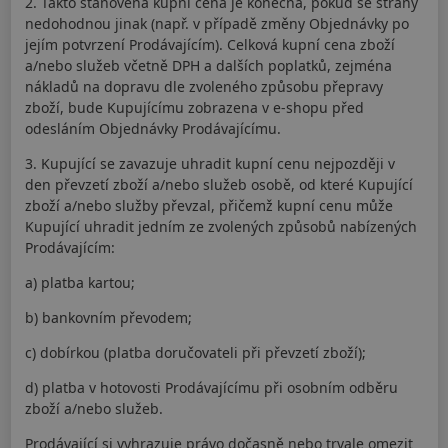
2. Takto stanovená kupní cena je konečná, pokud se strany
nedohodnou jinak (např. v případě změny Objednávky po
jejím potvrzení Prodávajícím). Celková kupní cena zboží
a/nebo služeb včetně DPH a dalších poplatků, zejména
nákladů na dopravu dle zvoleného způsobu přepravy
zboží, bude Kupujícímu zobrazena v e-shopu před
odesláním Objednávky Prodávajícímu.
3. Kupující se zavazuje uhradit kupní cenu nejpozději v
den převzetí zboží a/nebo služeb osobě, od které Kupující
zboží a/nebo služby převzal, přičemž kupní cenu může
Kupující uhradit jedním ze zvolených způsobů nabízených
Prodávajícím:
a) platba kartou;
b) bankovním převodem;
c) dobírkou (platba doručovateli při převzetí zboží);
d) platba v hotovosti Prodávajícímu při osobním odběru
zboží a/nebo služeb.
Prodávající si vyhrazuje právo dočasně nebo trvale omezit