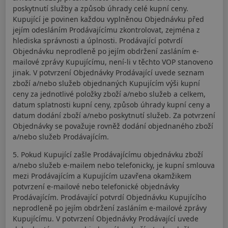
poskytnutí služby a způsob úhrady celé kupní ceny.
Kupující je povinen každou vyplněnou Objednávku před
jejím odesláním Prodávajícímu zkontrolovat, zejména z
hlediska správnosti a úplnosti. Prodávající potvrdí
Objednávku neprodleně po jejím obdržení zasláním e-
mailové zprávy Kupujícímu, není-li v těchto VOP stanoveno
jinak. V potvrzení Objednávky Prodávající uvede seznam
zboží a/nebo služeb objednaných Kupujícím výši kupní
ceny za jednotlivé položky zboží a/nebo služeb a celkem,
datum splatnosti kupní ceny, způsob úhrady kupní ceny a
datum dodání zboží a/nebo poskytnutí služeb. Za potvrzení
Objednávky se považuje rovněž dodání objednaného zboží
a/nebo služeb Prodávajícím.
5. Pokud Kupující zašle Prodávajícímu objednávku zboží
a/nebo služeb e-mailem nebo telefonicky, je kupní smlouva
mezi Prodávajícím a Kupujícím uzavřena okamžikem
potvrzení e-mailové nebo telefonické objednávky
Prodávajícím. Prodávající potvrdí Objednávku Kupujícího
neprodleně po jejím obdržení zasláním e-mailové zprávy
Kupujícímu. V potvrzení Objednávky Prodávající uvede