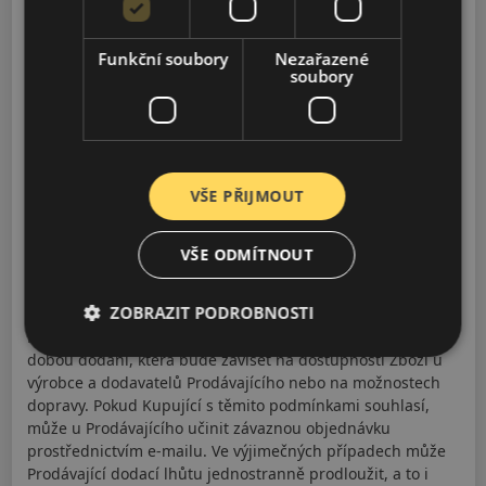
Způsob dodání zboží bude záviset na konkrétním způsobu,
který si Kupující-spotřebitel zvolí v souvislosti s nákupem
na e-shopu.
Funkční soubory
Nezařazené
soubory
4. Pokud není v potvrzené objednávce Kupujícího uvedeno
jinak nebo pokud Prodávající písemně či e-mailem neurčí
jinak, je dodací lhůta určena podle skladových zásob
Prodávajícího nebo dodavatele Prodávajícího. Pokud je
Zboží v době doručení Objednávky v centrálním skladu
VŠE PŘIJMOUT
Prodávajícího nebo v některé z provozoven Prodávajícího,
Prodávající obvykle dodá Zboží Kupujícímu nejpozději do 3
pracovních dnů od přijetí Objednávky. Pokud si Kupující
VŠE ODMÍTNOUT
přeje objednat Zboží, které není v nabídce Prodávajícího,
může se na dostupnost Zboží dotázat e-mailem. Pokud je
ZOBRAZIT PODROBNOSTI
Prodávající schopen takové Zboží dodat, oznámí to
Kupujícímu e-mailem spolu s cenou Zboží a orientační
dobou dodání, která bude záviset na dostupnosti Zboží u
výrobce a dodavatelů Prodávajícího nebo na možnostech
dopravy. Pokud Kupující s těmito podmínkami souhlasí,
může u Prodávajícího učinit závaznou objednávku
prostřednictvím e-mailu. Ve výjimečných případech může
Prodávající dodací lhůtu jednostranně prodloužit, a to i