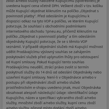
zboží a/nebo služby nabízené Kupujícímu (spotřebiteli) je
uvedena kupní cena včetně DPH. Veškeré zboží v tzv. košíku
může Kupující objednat kliknutím na políčko „Objednat s
povinností platby“. Před odesláním je Kupujícímu k
dispozici odkaz na tyto VOP a políčko, ve kterém Kupující
potvrzuje, že souhlasí s obchodními podmínkami
internetového obchodu 1pneu.eu, přičemž kliknutím na
políčko „Objednat s povinností platby“ a tím odesláním
objednávky Kupující potvrzuje, že se s těmito VOP
seznámil. V případě objednání služeb má Kupující možnost
udělit Prodávajícímu výslovný souhlas se zahájením
poskytování služeb před uplynutím lhůty pro odstoupení
od Kupní smlouvy. Pokud Kupující tento souhlas
Prodávajícímu neudělí, ztrácí právo zvolit si termín
poskytnutí služby do 14 dnů od odeslání Objednávky nebo
uzavření Kupní smlouvy. Není-li v Objednávce a/nebo v
postupu při objednávání zboží a/nebo služeb
prostřednictvím e-shopu uvedeno jinak, musí Objednávka
obsahovat alespoň následující údaje: identifikační údaje
Kupujícího, název a specifikaci vybraného zboží a/nebo
služby, množství zboží a/nebo služby, kupní cenu zboží
a/nebo služby, přesné místo dodání zboží a/nebo