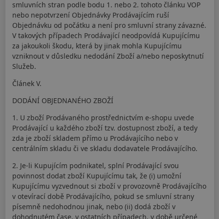
smluvních stran podle bodu 1. nebo 2. tohoto článku VOP
nebo nepotvrzení Objednávky Prodávajícím ruší
Objednávku od počátku a není pro smluvní strany závazné.
V takových případech Prodávající neodpovídá Kupujícímu
za jakoukoli škodu, která by jinak mohla Kupujícímu
vzniknout v důsledku nedodání Zboží a/nebo neposkytnutí
Služeb.
Článek V.
DODÁNÍ OBJEDNANÉHO ZBOŽÍ
1. U zboží Prodávaného prostřednictvím e-shopu uvede
Prodávající u každého zboží tzv. dostupnost zboží, a tedy
zda je zboží skladem přímo u Prodávajícího nebo v
centrálním skladu či ve skladu dodavatele Prodávajícího.
2. Je-li Kupujícím podnikatel, splní Prodávající svou
povinnost dodat zboží Kupujícímu tak, že (i) umožní
Kupujícímu vyzvednout si zboží v provozovně Prodávajícího
v otevírací době Prodávajícího, pokud se smluvní strany
písemně nedohodnou jinak, nebo (ii) dodá zboží v
dohodnutém čase, v ostatních případech, v době určené