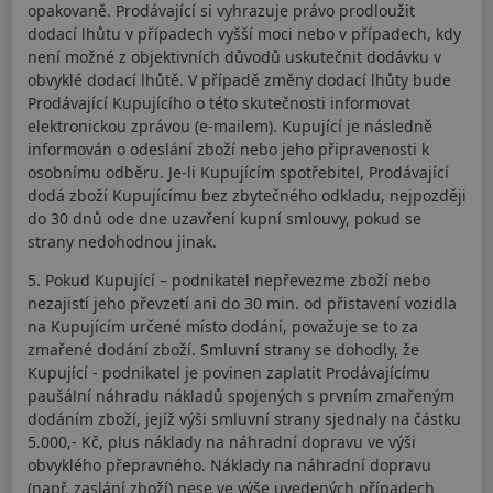
opakovaně. Prodávající si vyhrazuje právo prodloužit
dodací lhůtu v případech vyšší moci nebo v případech, kdy
není možné z objektivních důvodů uskutečnit dodávku v
obvyklé dodací lhůtě. V případě změny dodací lhůty bude
Prodávající Kupujícího o této skutečnosti informovat
elektronickou zprávou (e-mailem). Kupující je následně
informován o odeslání zboží nebo jeho připravenosti k
osobnímu odběru. Je-li Kupujícím spotřebitel, Prodávající
dodá zboží Kupujícímu bez zbytečného odkladu, nejpozději
do 30 dnů ode dne uzavření kupní smlouvy, pokud se
strany nedohodnou jinak.
5. Pokud Kupující – podnikatel nepřevezme zboží nebo
nezajistí jeho převzetí ani do 30 min. od přistavení vozidla
na Kupujícím určené místo dodání, považuje se to za
zmařené dodání zboží. Smluvní strany se dohodly, že
Kupující - podnikatel je povinen zaplatit Prodávajícímu
paušální náhradu nákladů spojených s prvním zmařeným
dodáním zboží, jejíž výši smluvní strany sjednaly na částku
5.000,- Kč, plus náklady na náhradní dopravu ve výši
obvyklého přepravného. Náklady na náhradní dopravu
(např. zaslání zboží) nese ve výše uvedených případech