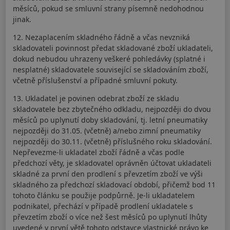
měsíců, pokud se smluvní strany písemně nedohodnou
jinak.
12. Nezaplacením skladného řádně a včas nevzniká
skladovateli povinnost předat skladované zboží ukladateli,
dokud nebudou uhrazeny veškeré pohledávky (splatné i
nesplatné) skladovatele související se skladováním zboží,
včetně příslušenství a případné smluvní pokuty.
13. Ukladatel je povinen odebrat zboží ze skladu
skladovatele bez zbytečného odkladu, nejpozději do dvou
měsíců po uplynutí doby skladování, tj. letní pneumatiky
nejpozději do 31.05. (včetně) a/nebo zimní pneumatiky
nejpozději do 30.11. (včetně) příslušného roku skladování.
Nepřevezme-li ukladatel zboží řádně a včas podle
předchozí věty, je skladovatel oprávněn účtovat ukladateli
skladné za první den prodlení s převzetím zboží ve výši
skladného za předchozí skladovací období, přičemž bod 11
tohoto článku se použije podpůrně. Je-li ukladatelem
podnikatel, přechází v případě prodlení ukladatele s
převzetím zboží o více než šest měsíců po uplynutí lhůty
uvedené v první větě tohoto odstavce vlastnické právo ke