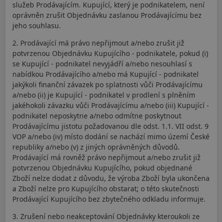
služeb Prodávajícím. Kupující, který je podnikatelem, není
oprávněn zrušit Objednávku zaslanou Prodávajícímu bez
jeho souhlasu.
2. Prodávající má právo nepřijmout a/nebo zrušit již
potvrzenou Objednávku Kupujícího - podnikatele, pokud (i)
se Kupující - podnikatel nevyjádří a/nebo nesouhlasí s
nabídkou Prodávajícího a/nebo má Kupující - podnikatel
jakýkoli finanční závazek po splatnosti vůči Prodávajícímu
a/nebo (ii) je Kupující - podnikatel v prodlení s plněním
jakéhokoli závazku vůči Prodávajícímu a/nebo (iii) Kupující -
podnikatel neposkytne a/nebo odmítne poskytnout
Prodávajícímu jistotu požadovanou dle odst. 1.1. VII odst. 9
VOP a/nebo (iv) místo dodání se nachází mimo území České
republiky a/nebo (v) z jiných oprávněných důvodů.
Prodávající má rovněž právo nepřijmout a/nebo zrušit již
potvrzenou Objednávku Kupujícího, pokud objednané
Zboží nelze dodat z důvodu, že výroba Zboží byla ukončena
a Zboží nelze pro Kupujícího obstarat; o této skutečnosti
Prodávající Kupujícího bez zbytečného odkladu informuje.
3. Zrušení nebo neakceptování Objednávky kteroukoli ze