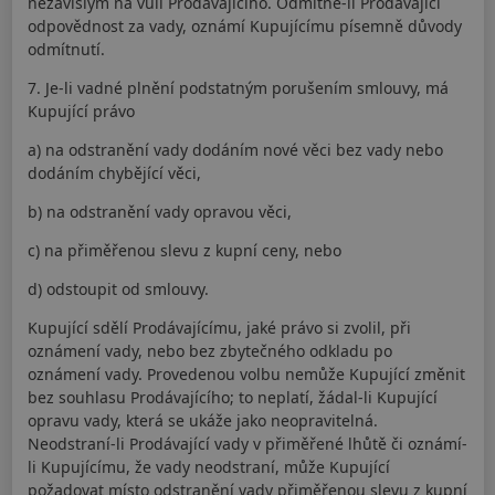
nezávislým na vůli Prodávajícího. Odmítne-li Prodávající
odpovědnost za vady, oznámí Kupujícímu písemně důvody
odmítnutí.
7. Je-li vadné plnění podstatným porušením smlouvy, má
Kupující právo
a) na odstranění vady dodáním nové věci bez vady nebo
dodáním chybějící věci,
b) na odstranění vady opravou věci,
c) na přiměřenou slevu z kupní ceny, nebo
d) odstoupit od smlouvy.
Kupující sdělí Prodávajícímu, jaké právo si zvolil, při
oznámení vady, nebo bez zbytečného odkladu po
oznámení vady. Provedenou volbu nemůže Kupující změnit
bez souhlasu Prodávajícího; to neplatí, žádal-li Kupující
opravu vady, která se ukáže jako neopravitelná.
Neodstraní-li Prodávající vady v přiměřené lhůtě či oznámí-
li Kupujícímu, že vady neodstraní, může Kupující
požadovat místo odstranění vady přiměřenou slevu z kupní