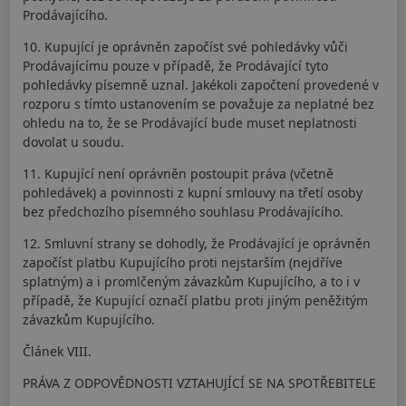
Prodávajícího.
10. Kupující je oprávněn započíst své pohledávky vůči
Prodávajícímu pouze v případě, že Prodávající tyto
pohledávky písemně uznal. Jakékoli započtení provedené v
rozporu s tímto ustanovením se považuje za neplatné bez
ohledu na to, že se Prodávající bude muset neplatnosti
dovolat u soudu.
11. Kupující není oprávněn postoupit práva (včetně
pohledávek) a povinnosti z kupní smlouvy na třetí osoby
bez předchozího písemného souhlasu Prodávajícího.
12. Smluvní strany se dohodly, že Prodávající je oprávněn
započíst platbu Kupujícího proti nejstarším (nejdříve
splatným) a i promlčeným závazkům Kupujícího, a to i v
případě, že Kupující označí platbu proti jiným peněžitým
závazkům Kupujícího.
Článek VIII.
PRÁVA Z ODPOVĚDNOSTI VZTAHUJÍCÍ SE NA SPOTŘEBITELE