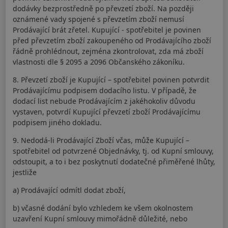
dodávky bezprostředně po převzetí zboží. Na později
oznámené vady spojené s převzetím zboží nemusí
Prodávající brát zřetel. Kupující - spotřebitel je povinen
před převzetím zboží zakoupeného od Prodávajícího zboží
řádně prohlédnout, zejména zkontrolovat, zda má zboží
vlastnosti dle § 2095 a 2096 Občanského zákoníku.
8. Převzetí zboží je Kupující – spotřebitel povinen potvrdit
Prodávajícímu podpisem dodacího listu. V případě, že
dodací list nebude Prodávajícím z jakéhokoliv důvodu
vystaven, potvrdí Kupující převzetí zboží Prodávajícímu
podpisem jiného dokladu.
9. Nedodá-li Prodávající Zboží včas, může Kupující –
spotřebitel od potvrzené Objednávky, tj. od Kupní smlouvy,
odstoupit, a to i bez poskytnutí dodatečné přiměřené lhůty,
jestliže
a) Prodávající odmítl dodat zboží,
b) včasné dodání bylo vzhledem ke všem okolnostem
uzavření Kupní smlouvy mimořádně důležité, nebo