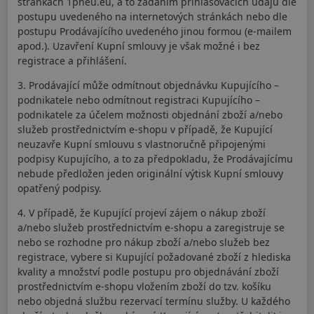
stránkách 1pneu.eu, a to zadáním přihlašovacích údajů dle
postupu uvedeného na internetových stránkách nebo dle
postupu Prodávajícího uvedeného jinou formou (e-mailem
apod.). Uzavření Kupní smlouvy je však možné i bez
registrace a přihlášení.
3. Prodávající může odmítnout objednávku Kupujícího –
podnikatele nebo odmítnout registraci Kupujícího –
podnikatele za účelem možnosti objednání zboží a/nebo
služeb prostřednictvím e-shopu v případě, že Kupující
neuzavře Kupní smlouvu s vlastnoručně připojenými
podpisy Kupujícího, a to za předpokladu, že Prodávajícímu
nebude předložen jeden originální výtisk Kupní smlouvy
opatřený podpisy.
4. V případě, že Kupující projeví zájem o nákup zboží
a/nebo služeb prostřednictvím e-shopu a zaregistruje se
nebo se rozhodne pro nákup zboží a/nebo služeb bez
registrace, vybere si Kupující požadované zboží z hlediska
kvality a množství podle postupu pro objednávání zboží
prostřednictvím e-shopu vložením zboží do tzv. košíku
nebo objedná službu rezervací termínu služby. U každého