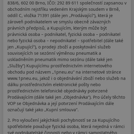
838/6, 602 00 Brno, IČO: 292 89 611 společností zapsanou v
obchodním rejstříku vedeném Krajským soudem v Brně,
oddíl C, vložka 71391 (dále jen „Prodávající“), která je
zároveň podnikatelem ve smyslu obecně závazných
právních předpisů, a Kupujícím, kterým může být
právnická osoba – podnikatel, fyzická osoba – podnikatel
nebo fyzická osoba – nepodnikatel – spotřebitel (dále také
jen „Kupující“), o prodeji zboží a poskytování služeb
souvisejících se sezónní výměnou pneumatik a
uskladněním pneumatik mimo sezónu (dále také jen
„Služby“) Kupujícímu prostřednictvím internetového
obchodu pod názvem „1pneu.eu“ na internetové stránce
www.1pneu.eu, jakož i o objednávání zboží nebo služeb na
dálku prostřednictvím elektronické pošty nebo
prostřednictvím telefonické objednávky potvrzené
Prodávajícím (dále také jen „Objednávka“). Pro účely těchto
VOP se Objednávka a její potvrzení Prodávajícím dále
označují také jako „Kupní smlouva“.
2. Pro vyloučení jakýchkoli pochybností se za Kupujícího
spotřebitele považuje fyzická osoba, která nejedná v rámci
své podnikatelské činnosti nebo v rámci samostatného