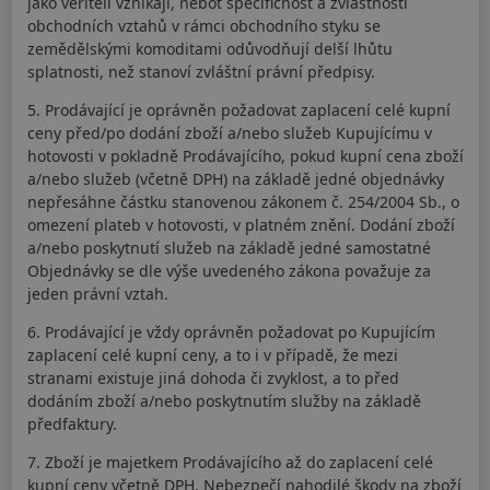
jako věřiteli vznikají, neboť specifičnost a zvláštnosti
obchodních vztahů v rámci obchodního styku se
zemědělskými komoditami odůvodňují delší lhůtu
splatnosti, než stanoví zvláštní právní předpisy.
5. Prodávající je oprávněn požadovat zaplacení celé kupní
ceny před/po dodání zboží a/nebo služeb Kupujícímu v
hotovosti v pokladně Prodávajícího, pokud kupní cena zboží
a/nebo služeb (včetně DPH) na základě jedné objednávky
nepřesáhne částku stanovenou zákonem č. 254/2004 Sb., o
omezení plateb v hotovosti, v platném znění. Dodání zboží
a/nebo poskytnutí služeb na základě jedné samostatné
Objednávky se dle výše uvedeného zákona považuje za
jeden právní vztah.
6. Prodávající je vždy oprávněn požadovat po Kupujícím
zaplacení celé kupní ceny, a to i v případě, že mezi
stranami existuje jiná dohoda či zvyklost, a to před
dodáním zboží a/nebo poskytnutím služby na základě
předfaktury.
7. Zboží je majetkem Prodávajícího až do zaplacení celé
kupní ceny včetně DPH. Nebezpečí nahodilé škody na zboží