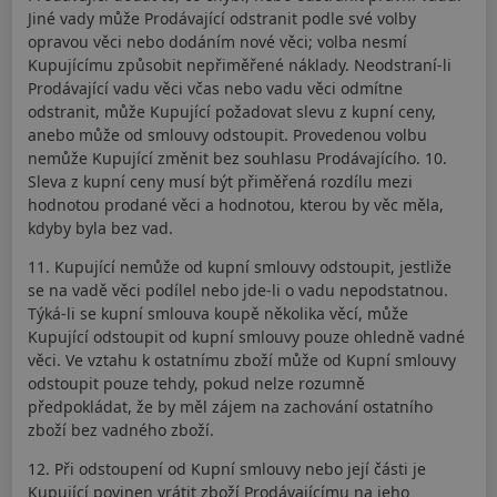
Jiné vady může Prodávající odstranit podle své volby
opravou věci nebo dodáním nové věci; volba nesmí
Kupujícímu způsobit nepřiměřené náklady. Neodstraní-li
Prodávající vadu věci včas nebo vadu věci odmítne
odstranit, může Kupující požadovat slevu z kupní ceny,
anebo může od smlouvy odstoupit. Provedenou volbu
nemůže Kupující změnit bez souhlasu Prodávajícího. 10.
Sleva z kupní ceny musí být přiměřená rozdílu mezi
hodnotou prodané věci a hodnotou, kterou by věc měla,
kdyby byla bez vad.
11. Kupující nemůže od kupní smlouvy odstoupit, jestliže
se na vadě věci podílel nebo jde-li o vadu nepodstatnou.
Týká-li se kupní smlouva koupě několika věcí, může
Kupující odstoupit od kupní smlouvy pouze ohledně vadné
věci. Ve vztahu k ostatnímu zboží může od Kupní smlouvy
odstoupit pouze tehdy, pokud nelze rozumně
předpokládat, že by měl zájem na zachování ostatního
zboží bez vadného zboží.
12. Při odstoupení od Kupní smlouvy nebo její části je
Kupující povinen vrátit zboží Prodávajícímu na jeho