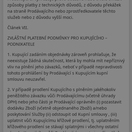
způsoby platby z technických důvodů, z důvodu překážek
na straně Prodávajícího nebo zprostředkovatele těchto
služeb nebo z důvodu vyšší moci.
Článek VII.
ZVLÁŠTNÍ PLATEBNÍ PODMÍNKY PRO KUPUJÍCÍHO –
PODNIKATELE
1. Kupující zadáním objednávky zároveň prohlašuje, že
neexistuje žádná skutečnost, která by mohla mít nepříznivý
vliv na plnění jeho závazků, neboť v případě nepravdivosti
tohoto prohlášení by Prodávající s Kupujícím kupní
smlouvu neuzavřel.
2. V případě prodlení Kupujícího s plněním jakéhokoliv
peněžitého závazku vůči Prodávajícímu (včetně úhrady
DPH) nebo jeho části je Prodávající oprávněn (i) pozastavit
dodávku Zboží (včetně objednaného Zboží) a/nebo
poskytování Služby (ii) odstoupit od Kupní smlouvy , (iii)
uplatnit vůči Kupujícímu křížové prodlení, tj. uplatněním
křížového prodlení se stávají splatnými i všechny ostatní