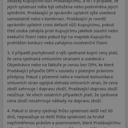
závazky Kupujícího vůči Prodávajícímu, a to i v případě, že
jejich splatnost měla být odložena nebo podmíněna jejich
splněním. Prodávající je oprávněn uplatnit výše uvedené
samostatně nebo v kombinaci. Prodávající je rovněž
oprávněn uplatnit cross default vůči Kupujícímu, pokud
třetí osoba zahájila proti Kupujícímu jakékoli soudní nebo
exekuční řízení nebo pokud byl na majetek Kupujícího
prohlášen konkurz nebo zahájeno insolvenční řízení.
3. V případě pochybností o výši sjednané kupní ceny platí,
že cena sjednaná smluvními stranami a uvedená v
Objednávce nebo na faktuře je cenou bez DPH, ke které
Prodávající připočte DPH v souladu s platnými právními
předpisy. Pokud z písemné nebo e-mailové komunikace
smluvních stran vyplývá dohoda smluvních stran, že cena
zboží zahrnuje i dopravu zboží, Prodávající dopravu zboží
neúčtuje. Ve všech ostatních případech platí, že sjednaná
cena zboží nezahrnuje náklady na dopravu zboží.
4. Pokud si strany sjednají lhůtu splatnosti delší než 60
dnů, nepovažuje se delší lhůta splatnosti za hrubě
nepřiměřenou právům a povinnostem, které Prodávajícímu