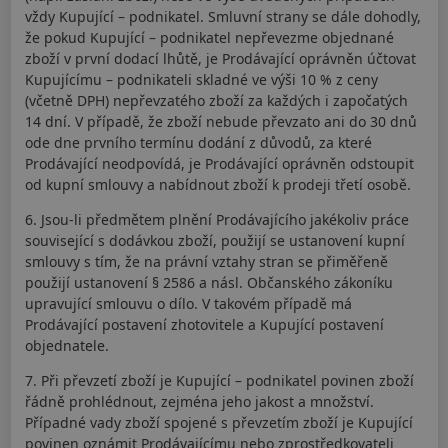
vždy Kupující – podnikatel. Smluvní strany se dále dohodly,
že pokud Kupující – podnikatel nepřevezme objednané
zboží v první dodací lhůtě, je Prodávající oprávněn účtovat
Kupujícímu – podnikateli skladné ve výši 10 % z ceny
(včetně DPH) nepřevzatého zboží za každých i započatých
14 dní. V případě, že zboží nebude převzato ani do 30 dnů
ode dne prvního termínu dodání z důvodů, za které
Prodávající neodpovídá, je Prodávající oprávněn odstoupit
od kupní smlouvy a nabídnout zboží k prodeji třetí osobě.
6. Jsou-li předmětem plnění Prodávajícího jakékoliv práce
související s dodávkou zboží, použijí se ustanovení kupní
smlouvy s tím, že na právní vztahy stran se přiměřeně
použijí ustanovení § 2586 a násl. Občanského zákoníku
upravující smlouvu o dílo. V takovém případě má
Prodávající postavení zhotovitele a Kupující postavení
objednatele.
7. Při převzetí zboží je Kupující – podnikatel povinen zboží
řádně prohlédnout, zejména jeho jakost a množství.
Případné vady zboží spojené s převzetím zboží je Kupující
povinen oznámit Prodávajícímu nebo zprostředkovateli