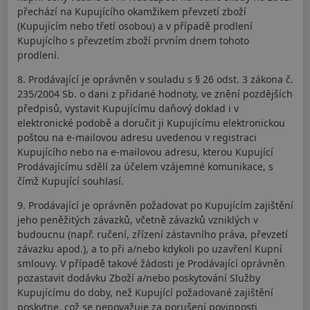
přechází na Kupujícího okamžikem převzetí zboží
(Kupujícím nebo třetí osobou) a v případě prodlení
Kupujícího s převzetím zboží prvním dnem tohoto
prodlení.
8. Prodávající je oprávněn v souladu s § 26 odst. 3 zákona č.
235/2004 Sb. o dani z přidané hodnoty, ve znění pozdějších
předpisů, vystavit Kupujícímu daňový doklad i v
elektronické podobě a doručit ji Kupujícímu elektronickou
poštou na e-mailovou adresu uvedenou v registraci
Kupujícího nebo na e-mailovou adresu, kterou Kupující
Prodávajícímu sdělí za účelem vzájemné komunikace, s
čímž Kupující souhlasí.
9. Prodávající je oprávněn požadovat po Kupujícím zajištění
jeho peněžitých závazků, včetně závazků vzniklých v
budoucnu (např. ručení, zřízení zástavního práva, převzetí
závazku apod.), a to při a/nebo kdykoli po uzavření Kupní
smlouvy. V případě takové žádosti je Prodávající oprávněn
pozastavit dodávku Zboží a/nebo poskytování Služby
Kupujícímu do doby, než Kupující požadované zajištění
poskytne, což se nepovažuje za porušení povinnosti