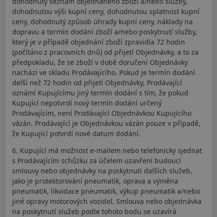
dohodnutý seznam objednaného zboží a/nebo služby,
dohodnutou výši kupní ceny, dohodnutou splatnost kupní
ceny, dohodnutý způsob úhrady kupní ceny, náklady na
dopravu a termín dodání zboží a/nebo poskytnutí služby,
který je v případě objednání zboží zpravidla 72 hodin
(počítáno z pracovních dnů) od přijetí Objednávky, a to za
předpokladu, že se zboží v době doručení Objednávky
nachází ve skladu Prodávajícího. Pokud je termín dodání
delší než 72 hodin od přijetí Objednávky, Prodávající
oznámí Kupujícímu jiný termín dodání s tím, že pokud
Kupující nepotvrdí nový termín dodání určený
Prodávajícím, není Prodávající Objednávkou Kupujícího
vázán. Prodávající je Objednávkou vázán pouze v případě,
že Kupující potvrdí nové datum dodání.
6. Kupující má možnost e-mailem nebo telefonicky sjednat
s Prodávajícím schůzku za účelem uzavření budoucí
smlouvy nebo objednávky na poskytnutí dalších služeb,
jako je protektorování pneumatik, oprava a výměna
pneumatik, likvidace pneumatik, výkup pneumatik a/nebo
jiné opravy motorových vozidel. Smlouva nebo objednávka
na poskytnutí služeb podle tohoto bodu se uzavírá