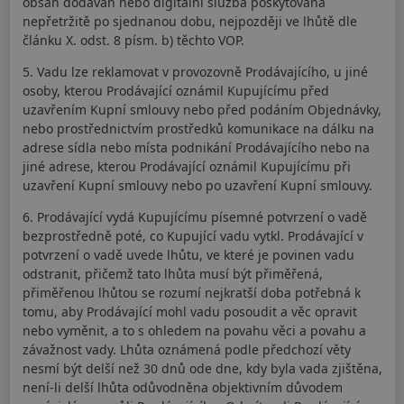
obsah dodáván nebo digitální služba poskytována
nepřetržitě po sjednanou dobu, nejpozději ve lhůtě dle
článku X. odst. 8 písm. b) těchto VOP.
5. Vadu lze reklamovat v provozovně Prodávajícího, u jiné
osoby, kterou Prodávající oznámil Kupujícímu před
uzavřením Kupní smlouvy nebo před podáním Objednávky,
nebo prostřednictvím prostředků komunikace na dálku na
adrese sídla nebo místa podnikání Prodávajícího nebo na
jiné adrese, kterou Prodávající oznámil Kupujícímu při
uzavření Kupní smlouvy nebo po uzavření Kupní smlouvy.
6. Prodávající vydá Kupujícímu písemné potvrzení o vadě
bezprostředně poté, co Kupující vadu vytkl. Prodávající v
potvrzení o vadě uvede lhůtu, ve které je povinen vadu
odstranit, přičemž tato lhůta musí být přiměřená,
přiměřenou lhůtou se rozumí nejkratší doba potřebná k
tomu, aby Prodávající mohl vadu posoudit a věc opravit
nebo vyměnit, a to s ohledem na povahu věci a povahu a
závažnost vady. Lhůta oznámená podle předchozí věty
nesmí být delší než 30 dnů ode dne, kdy byla vada zjištěna,
není-li delší lhůta odůvodněna objektivním důvodem