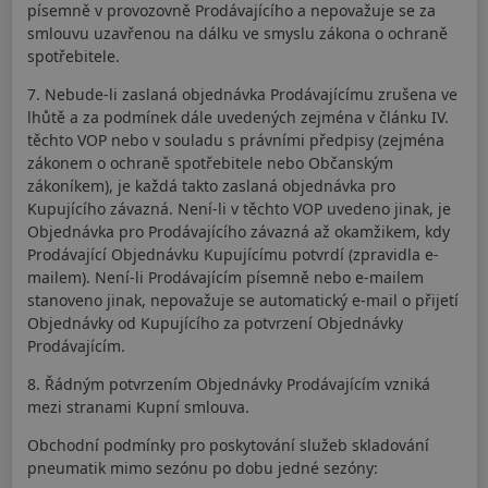
písemně v provozovně Prodávajícího a nepovažuje se za
smlouvu uzavřenou na dálku ve smyslu zákona o ochraně
spotřebitele.
7. Nebude-li zaslaná objednávka Prodávajícímu zrušena ve
lhůtě a za podmínek dále uvedených zejména v článku IV.
těchto VOP nebo v souladu s právními předpisy (zejména
zákonem o ochraně spotřebitele nebo Občanským
zákoníkem), je každá takto zaslaná objednávka pro
Kupujícího závazná. Není-li v těchto VOP uvedeno jinak, je
Objednávka pro Prodávajícího závazná až okamžikem, kdy
Prodávající Objednávku Kupujícímu potvrdí (zpravidla e-
mailem). Není-li Prodávajícím písemně nebo e-mailem
stanoveno jinak, nepovažuje se automatický e-mail o přijetí
Objednávky od Kupujícího za potvrzení Objednávky
Prodávajícím.
8. Řádným potvrzením Objednávky Prodávajícím vzniká
mezi stranami Kupní smlouva.
Obchodní podmínky pro poskytování služeb skladování
pneumatik mimo sezónu po dobu jedné sezóny: