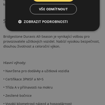
kde je důležitá spolehlivost a hospodárnost.
VŠE ODMÍTNOUT
Shrnutí
ZOBRAZIT PODROBNOSTI
Bridgestone Duravis All-Season je vynikající volbou pro
provozovatele užitkových vozidel. Nabízí vysokou bezpečnost,
dlouhou životnost a celoroční výkon.
Hlavní výhody:
• Navržena pro dodávky a užitková vozidla
• Certifikace 3PMSF a M+S
• Třída A v přilnavosti na mokru
• Zesílené bočnice
• Vysoký kilometrový nájezd a hospodárnost