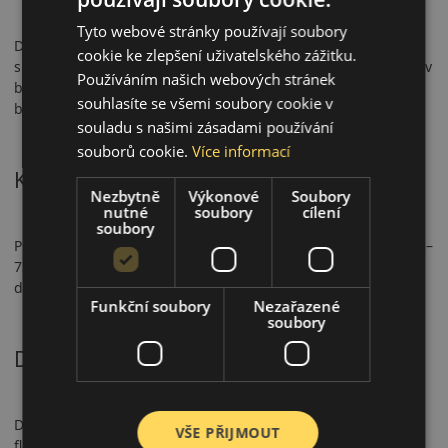
Tyto webové stránky používají soubory
Duravis All-Season má označení 3PMSF a M+S, což potvrzuje
cookie ke zlepšení uživatelského zážitku.
splnění přísných zimních testů. Dosahuje špičkového výkonu v
Používáním našich webových stránek
brzdění na mokru (třída A) a zesílené bočnice z ní činí
souhlasíte se všemi soubory cookie v
bezpečnou volbu i při vysokém zatížení.
souladu s našimi zásadami používání
souborů cookie.
Více informací
Komfort a hlučnost
Nezbytně
Výkonové
Soubory
nutné
soubory
cílení
soubory
Pneumatika poskytuje vyváženou jízdu s mírnou hlučností (72–
73 dB). Konstrukce snižuje vibrace, což zlepšuje komfort i na
dlouhých trasách.
Funkční soubory
Nezařazené
soubory
Doporučené použití
Doporučená zejména pro dodávky, nákladní vozy a firemní
VŠE PŘIJMOUT
flotily. Ideální pro městskou přepravu i dálniční doručování,