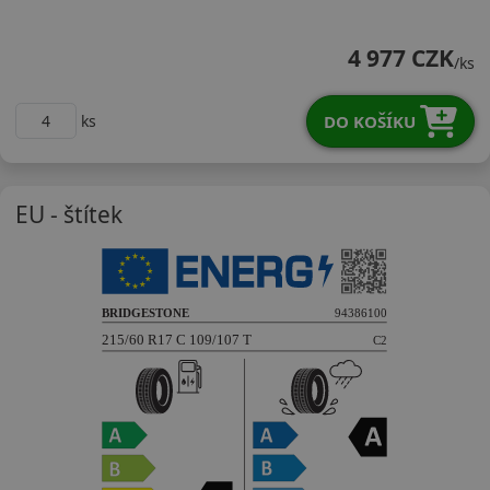
21560R17CTDAS
4 977 CZK
/ks
DO KOŠÍKU
ks
EU - štítek