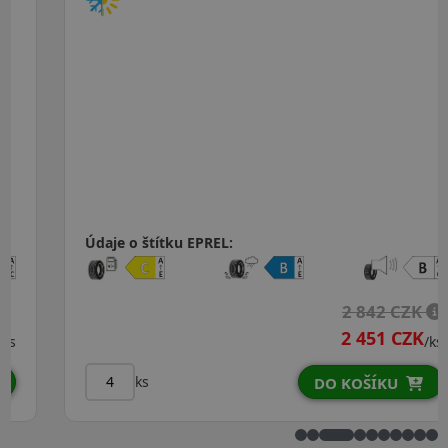
Údaje o štítku EPREL:
2 842 CZK
2 451 CZK
/ks
ks
DO KOŠÍKU