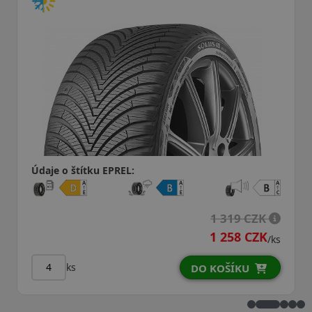
Údaje o štítku EPREL:
319 CZK
258 CZK
1 308
/ks
ks
ŠÍKU
DO KOŠÍ