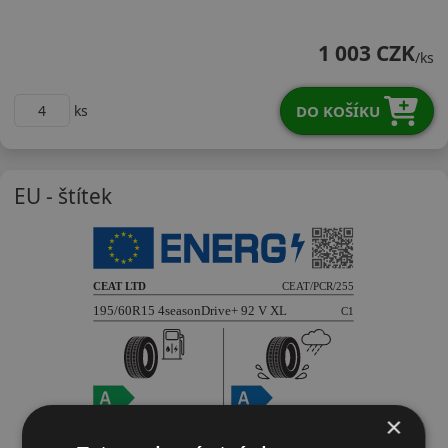
19560R15V4SDPX
1 003 CZK
/ks
DO KOŠÍKU
ks
EU - štítek
×