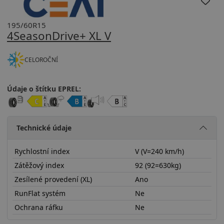
195/60R15
4SeasonDrive+ XL V
CELOROČNÍ
Údaje o štítku EPREL:
Technické údaje
Rychlostní index
V (V=240 km/h)
Zátěžový index
92 (92=630kg)
Zesílené provedení (XL)
Ano
RunFlat systém
Ne
Ochrana ráfku
Ne