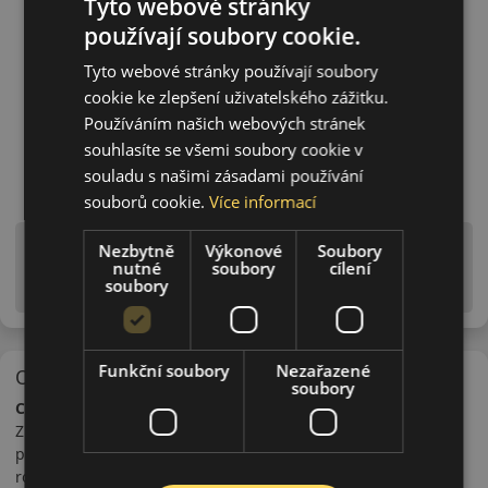
Tyto webové stránky
používají soubory cookie.
Tyto webové stránky používají soubory
cookie ke zlepšení uživatelského zážitku.
Používáním našich webových stránek
souhlasíte se všemi soubory cookie v
souladu s našimi zásadami používání
souborů cookie.
Více informací
Upozornění! Hodnoty na štítku jsou pouze
Nezbytně
Výkonové
Soubory
nutné
soubory
cílení
informativního charakteru. Mohou být dodány pneumatiky
soubory
is EU štítky ve smyslu dosud platné (předchozí) legislativy.
Funkční soubory
Nezařazené
O značce
soubory
Ceat
Značka Ceat je dceřiná společnost koncernu Pirelli. Výrobce
pneumatik Ceat byl založen pánem Bruni Tedeschi v Itálii. V
roce 1958 rozšířila společnost svou činnost i do Indie