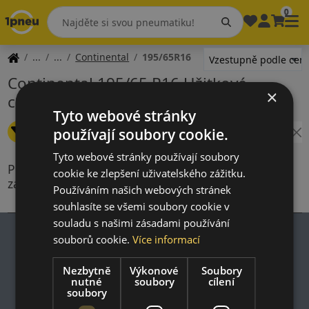
0
Continental
195/65R16
Continental 195/65 R16 Užitkové
×
celoroční
Tyto webové stránky
Změnit filtr
používají soubory cookie.
Šířka: 195
Výška: 65
Průměr: 16
Tyto webové stránky používají soubory
Produkty splňující kritéria vyhledávání nejsou
cookie ke zlepšení uživatelského zážitku.
zahrnuty v naší nabídce
Používáním našich webových stránek
souhlasíte se všemi soubory cookie v
souladu s našimi zásadami používání
souborů cookie.
Více informací
Impresum
Nezbytně
Výkonové
Soubory
nutné
soubory
cílení
Zásady ochrany osobních údajů
soubory
Nákupní podmínky