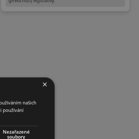
(předchozí) legislativy.
×
Používáním našich
i používání
Nezařazené
soubory