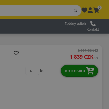
0
Zpětný odběr
Kontakt
2 064 CZK
1 839 CZK
/ks
DO KOŠÍKU
ks