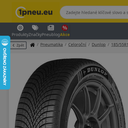
Produkty
Značky
Pneublog
Akce
Pneumatika
Celoroční
Dunlop
185/55R
Zpět