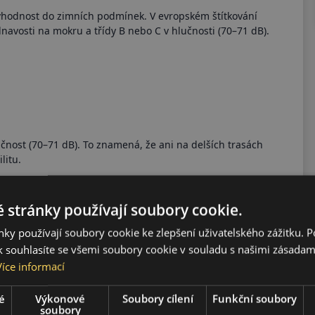
vhodnost do zimních podmínek. V evropském štítkování
lnavosti na mokru a třídy B nebo C v hlučnosti (70–71 dB).
nost (70–71 dB). To znamená, že ani na delších trasách
litu.
 stránky používají soubory cookie.
ky používají soubory cookie ke zlepšení uživatelského zážitku. 
 souhlasíte se všemi soubory cookie v souladu s našimi zásadam
ším ve městě a na okresních silnicích. Je dobrou volbou pro
Více informací
í pneumatiku. Pro dynamičtější jízdu nebo extrémní zimní
é
Výkonové
Soubory cílení
Funkční soubory
soubory