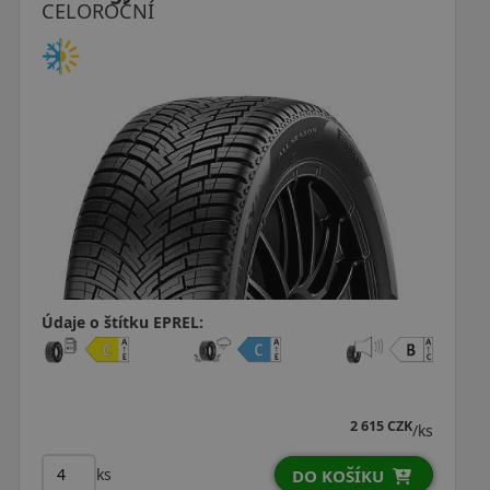
CELOROČNÍ
Údaje o štítku EPREL:
2 615 CZK
/ks
ks
DO KOŠÍKU