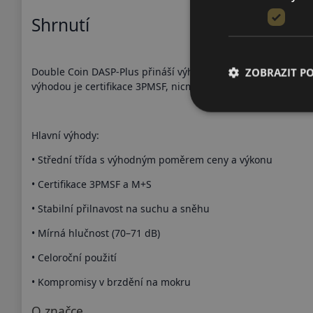
Shrnutí
Double Coin DASP-Plus přináší výhodný poměr ceny a výkonu 
ZOBRAZIT P
výhodou je certifikace 3PMSF, nicméně nezávislé testy upo
Hlavní výhody:
• Střední třída s výhodným poměrem ceny a výkonu
• Certifikace 3PMSF a M+S
• Stabilní přilnavost na suchu a sněhu
• Mírná hlučnost (70–71 dB)
• Celoroční použití
• Kompromisy v brzdění na mokru
O značce