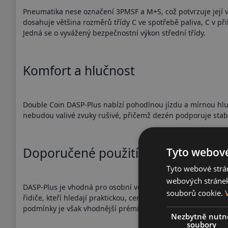
Pneumatika nese označení 3PMSF a M+S, což potvrzuje její 
dosahuje většina rozměrů třídy C ve spotřebě paliva, C v při
Jedná se o vyvážený bezpečnostní výkon střední třídy.
Komfort a hlučnost
Double Coin DASP-Plus nabízí pohodlnou jízdu a mírnou hluč
nebudou valivé zvuky rušivé, přičemž dezén podporuje stabi
Doporučené použití
Tyto webové
Tyto webové strán
webových stránek
DASP-Plus je vhodná pro osobní vozy a SUV používané předev
souborů cookie.
řidiče, kteří hledají praktickou, cenově dostupnou celoročn
podmínky je však vhodnější prémiová kategorie.
Nezbytně nutn
soubory