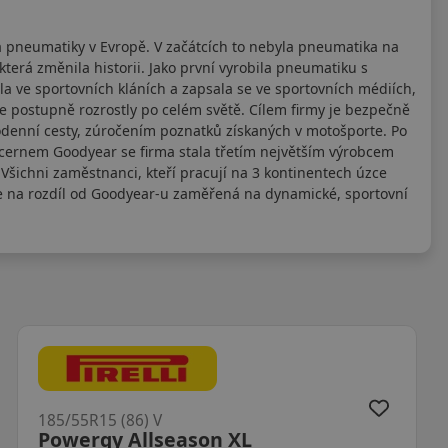
a pneumatiky v Evropě. V začátcích to nebyla pneumatika na
terá změnila historii. Jako první vyrobila pneumatiku s
 ve sportovních kláních a zapsala se ve sportovních médiích,
 postupně rozrostly po celém světě. Cílem firmy je bezpečně
dodenní cesty, zúročením poznatků získaných v motošporte. Po
cernem Goodyear se firma stala třetím největším výrobcem
šichni zaměstnanci, kteří pracují na 3 kontinentech úzce
je na rozdíl od Goodyear-u zaměřená na dynamické, sportovní
185/55R15 (86) V
Powergy Allseason XL