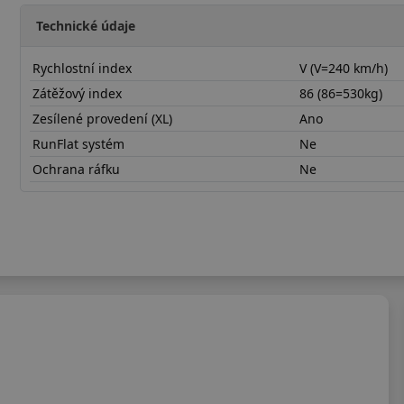
Technické údaje
Rychlostní index
V (V=240 km/h)
Zátěžový index
86 (86=530kg)
Zesílené provedení (XL)
Ano
RunFlat systém
Ne
Ochrana ráfku
Ne
18555R15VDAS2X