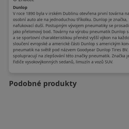
Dunlop
V roce 1890 byla v irském Dublinu otevřena první továrna n
osobní auto ale na jednoduchou tříkolku. Dunlop je značka, k
nafukovací duší. Postupným vývojem pneumatiky se prosadila
jako přelomový bod. Továrny na výrobu pneumatik Dunlop se
a se sportovní charakteristikou přenést vyšší výkon na kaž
sloučení evropské a americké části Dunlop s americkým kon
pneumatik na světě pod názvem Goodyear Dunlop Tires BV. V
spolupracují na zlepšování této značky pneumatik. Značka 
řidiče vysokovýkonných sedanů, limuzín a vozů SUV.
Podobné produkty