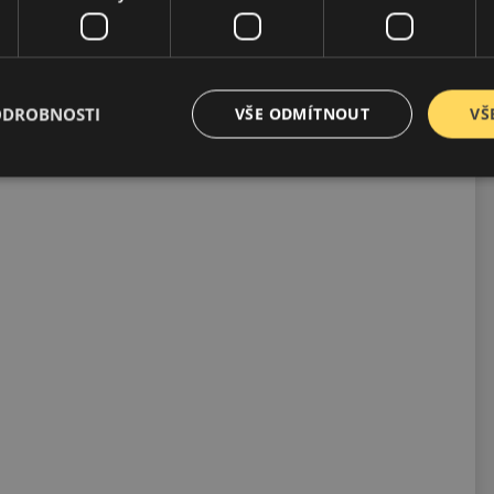
a poskytuje základní bezpečnost pro celoroční provoz. Její
ODROBNOSTI
VŠE ODMÍTNOUT
VŠ
zorňují na kompromisy v brzdném výkonu na mokré vozovce.