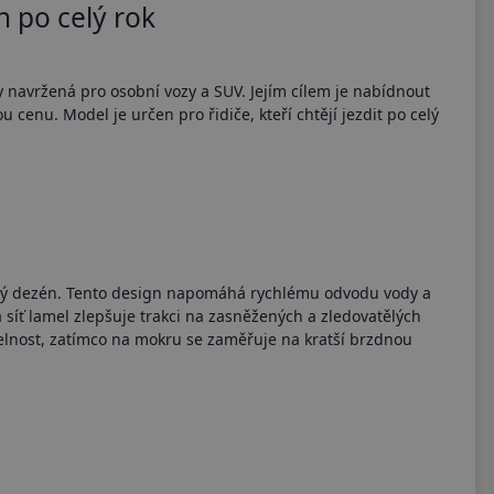
 po celý rok
 navržená pro osobní vozy a SUV. Jejím cílem je nabídnout
u cenu. Model je určen pro řidiče, kteří chtějí jezdit po celý
ový dezén. Tento design napomáhá rychlému odvodu vody a
síť lamel zlepšuje trakci na zasněžených a zledovatělých
elnost, zatímco na mokru se zaměřuje na kratší brzdnou