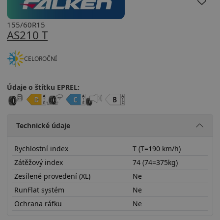
155/60R15
AS210 T
CELOROČNÍ
Údaje o štítku EPREL:
Technické údaje
Rychlostní index
T (T=190 km/h)
Zátěžový index
74 (74=375kg)
Zesílené provedení (XL)
Ne
RunFlat systém
Ne
Ochrana ráfku
Ne