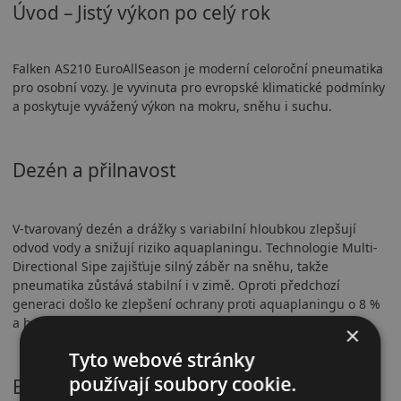
Úvod – Jistý výkon po celý rok
Falken AS210 EuroAllSeason je moderní celoroční pneumatika
pro osobní vozy. Je vyvinuta pro evropské klimatické podmínky
a poskytuje vyvážený výkon na mokru, sněhu i suchu.
Dezén a přilnavost
V-tvarovaný dezén a drážky s variabilní hloubkou zlepšují
odvod vody a snižují riziko aquaplaningu. Technologie Multi-
Directional Sipe zajišťuje silný záběr na sněhu, takže
pneumatika zůstává stabilní i v zimě. Oproti předchozí
generaci došlo ke zlepšení ochrany proti aquaplaningu o 8 %
a brzdění na mokru o 6 %.
×
Tyto webové stránky
používají soubory cookie.
Bezpečnostní vlastnosti