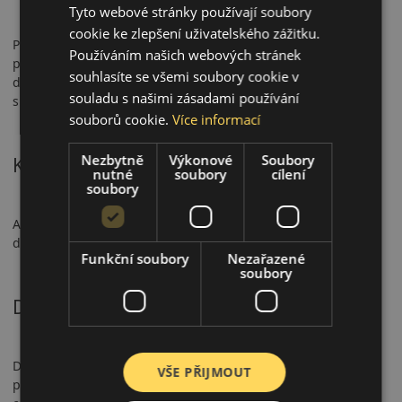
Tyto webové stránky používají soubory
cookie ke zlepšení uživatelského zážitku.
Pneumatika má certifikaci 3PMSF a M+S, což z ní činí
Používáním našich webových stránek
plnohodnotnou celoroční volbu. Nabízí krátkou brzdnou
souhlasíte se všemi soubory cookie v
dráhu na mokru, stabilní ovladatelnost a spolehlivý výkon na
souladu s našimi zásadami používání
sněhu.
souborů cookie.
Více informací
Nezbytně
Výkonové
Soubory
Komfort a hlučnost
nutné
soubory
cílení
soubory
AS210 poskytuje vyváženou jízdu a mírnou hlučnost (69–72
dB). Je vhodná pro městský provoz i delší cestování.
Funkční soubory
Nezařazené
soubory
Doporučené použití
Doporučena pro osobní vozy v městském i meziměstském
VŠE PŘIJMOUT
provozu. Ideální pro řidiče hledající bezpečné a komfortní