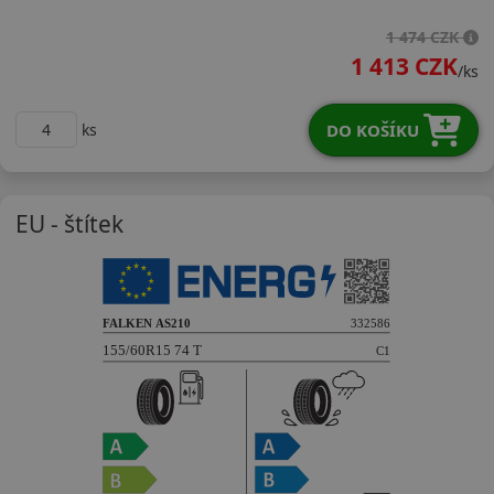
15560R15TAS21
1 474 CZK
1 413 CZK
/ks
DO KOŠÍKU
ks
EU - štítek