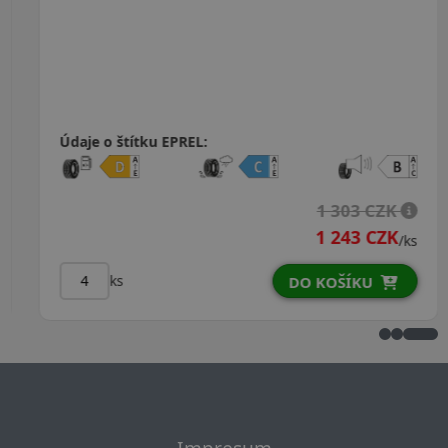
Údaje o štítku EPREL:
1 303 CZK
1 243 CZK
/ks
ks
DO KOŠÍKU