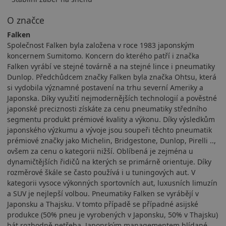
O značce
Falken
Společnost Falken byla založena v roce 1983 japonským
koncernem Sumitomo. Koncern do kterého patří i značka
Falken vyrábí ve stejné továrně a na stejné lince i pneumatiky
Dunlop. Předchůdcem značky Falken byla značka Ohtsu, která
si vydobila významné postavení na trhu severní Ameriky a
Japonska. Díky využití nejmodernějších technologií a pověstné
japonské preciznosti získáte za cenu pneumatiky středního
segmentu produkt prémiové kvality a výkonu. Díky výsledkům
japonského výzkumu a vývoje jsou soupeři těchto pneumatik
prémiové značky jako Michelin, Bridgestone, Dunlop, Pirelli ..,
ovšem za cenu o kategorii nižší. Oblíbená je zejména u
dynamičtějších řidičů na kterých se primárně orientuje. Díky
rozměrové škále se často používá i u tuningových aut. V
kategorii vysoce výkonných sportovních aut, luxusních limuzín
a SUV je nejlepší volbou. Pneumatiky Falken se vyrábějí v
Japonsku a Thajsku. V tomto případě se případné asijské
produkce (50% pneu je vyrobených v Japonsku, 50% v Thajsku)
bát rozhodně netřeba. Japonským managementem hlídané