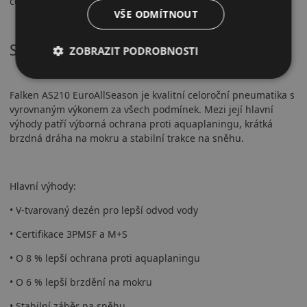
celoroční řešení.
VŠE ODMÍTNOUT
Shrnutí
ZOBRAZIT PODROBNOSTI
Falken AS210 EuroAllSeason je kvalitní celoroční pneumatika s
vyrovnaným výkonem za všech podmínek. Mezi její hlavní
výhody patří výborná ochrana proti aquaplaningu, krátká
brzdná dráha na mokru a stabilní trakce na sněhu.
Hlavní výhody:
• V-tvarovaný dezén pro lepší odvod vody
• Certifikace 3PMSF a M+S
• O 8 % lepší ochrana proti aquaplaningu
• O 6 % lepší brzdění na mokru
• Stabilní záběr na sněhu