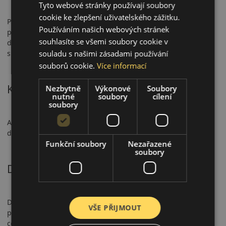
Tyto webové stránky používají soubory
cookie ke zlepšení uživatelského zážitku.
Pneumatika má certifikaci 3PMSF a M+S, což z ní činí
Používáním našich webových stránek
plnohodnotnou celoroční volbu. Nabízí krátkou brzdnou
souhlasíte se všemi soubory cookie v
dráhu na mokru, stabilní ovladatelnost a spolehlivý výkon na
souladu s našimi zásadami používání
sněhu.
souborů cookie.
Více informací
Komfort a hlučnost
Nezbytně
Výkonové
Soubory
nutné
soubory
cílení
soubory
AS210 poskytuje vyváženou jízdu a mírnou hlučnost (69–72
dB). Je vhodná pro městský provoz i delší cestování.
Funkční soubory
Nezařazené
soubory
Doporučené použití
Doporučena pro osobní vozy v městském i meziměstském
VŠE PŘIJMOUT
provozu. Ideální pro řidiče hledající bezpečné a komfortní
celoroční řešení.