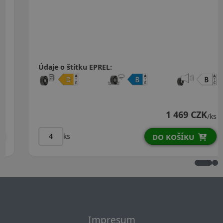
Údaje o štítku EPREL:
1 469 CZK
/ks
ks
DO KOŠÍKU
Impresum