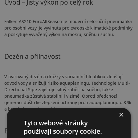
Úvod – Jistý výkon po celý rok
Falken AS210 EuroAllSeason je moderní celoroční pneumatika
pro osobní vozy. Je vyvinuta pro evropské klimatické podmínky
a poskytuje vyvážený výkon na mokru, sněhu i suchu.
Dezén a přilnavost
V-tvarovaný dezén a drážky s variabilní hloubkou zlepšují
odvod vody a snižují riziko aquaplaningu. Technologie Multi-
Directional Sipe zajišťuje silný záběr na sněhu, takže
pneumatika zůstává stabilní i v zimě. Oproti předchozí
generaci došlo ke zlepšení ochrany proti aquaplaningu o 8 %
a brzdění na mokru o 6 %.
×
Tyto webové stránky
Bezpečnostní vlastnosti
používají soubory cookie.