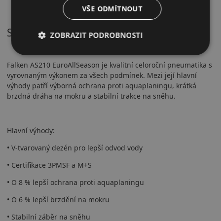
VŠE ODMÍTNOUT
Shrnutí
ZOBRAZIT PODROBNOSTI
Falken AS210 EuroAllSeason je kvalitní celoroční pneumatika s
vyrovnaným výkonem za všech podmínek. Mezi její hlavní
výhody patří výborná ochrana proti aquaplaningu, krátká
brzdná dráha na mokru a stabilní trakce na sněhu.
Hlavní výhody:
• V-tvarovaný dezén pro lepší odvod vody
• Certifikace 3PMSF a M+S
• O 8 % lepší ochrana proti aquaplaningu
• O 6 % lepší brzdění na mokru
• Stabilní záběr na sněhu