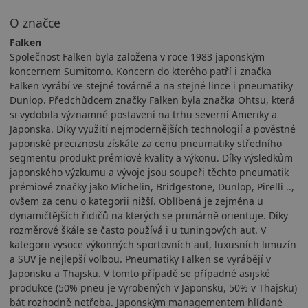
O značce
Falken
Společnost Falken byla založena v roce 1983 japonským
koncernem Sumitomo. Koncern do kterého patří i značka
Falken vyrábí ve stejné továrně a na stejné lince i pneumatiky
Dunlop. Předchůdcem značky Falken byla značka Ohtsu, která
si vydobila významné postavení na trhu severní Ameriky a
Japonska. Díky využití nejmodernějších technologií a pověstné
japonské preciznosti získáte za cenu pneumatiky středního
segmentu produkt prémiové kvality a výkonu. Díky výsledkům
japonského výzkumu a vývoje jsou soupeři těchto pneumatik
prémiové značky jako Michelin, Bridgestone, Dunlop, Pirelli ..,
ovšem za cenu o kategorii nižší. Oblíbená je zejména u
dynamičtějších řidičů na kterých se primárně orientuje. Díky
rozměrové škále se často používá i u tuningových aut. V
kategorii vysoce výkonných sportovních aut, luxusních limuzín
a SUV je nejlepší volbou. Pneumatiky Falken se vyrábějí v
Japonsku a Thajsku. V tomto případě se případné asijské
produkce (50% pneu je vyrobených v Japonsku, 50% v Thajsku)
bát rozhodně netřeba. Japonským managementem hlídané