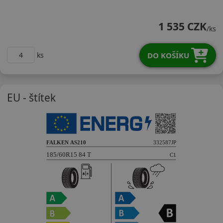
18560R15TAS210
1 535 CZK
/ks
DO KOŠÍKU
ks
EU - štítek