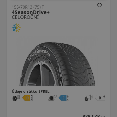
155/70R13 (75) T
4SeasonDrive+
CELOROČNÍ
Údaje o štítku EPREL:
828 CZK