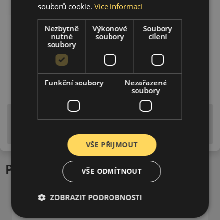
souborů cookie.
Více informací
Nezbytně
Výkonové
Soubory
nutné
soubory
cílení
soubory
Funkční soubory
Nezařazené
soubory
Upozornění! Hodnoty na štítku jsou pouze
informativního charakteru. Mohou být dodány pneumatiky
is EU štítky ve smyslu dosud platné (předchozí) legislativy.
VŠE PŘIJMOUT
Podobné produkty
VŠE ODMÍTNOUT
ZOBRAZIT PODROBNOSTI