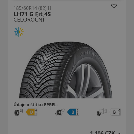
185/60R14 (82) H
LH71 G Fit 4S
CELOROČNÍ
Údaje o štítku EPREL:
1 106 CZK