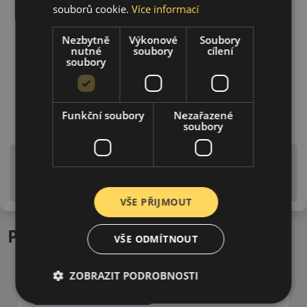
souborů cookie.
Více informací
Nezbytně
Výkonové
Soubory
nutné
soubory
cílení
soubory
Funkční soubory
Nezařazené
soubory
Upozornění! Hodnoty na štítku jsou pouze
informativního charakteru. Mohou být dodány pneumatiky
is EU štítky ve smyslu dosud platné (předchozí) legislativy.
VŠE PŘIJMOUT
Podobné produkty
VŠE ODMÍTNOUT
ZOBRAZIT PODROBNOSTI