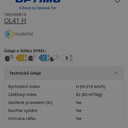
185/60R14
OL41 H
CELOROČNÍ
Údaje o štítku EPREL:
Technické údaje
Rychlostní index
H (H=210 km/h)
Zátěžový index
82 (82=475kg)
Zesílené provedení (XL)
Ne
RunFlat systém
Ne
Ochrana ráfku
Ne