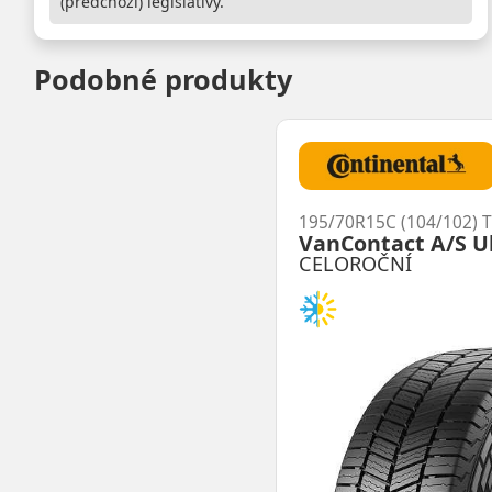
(předchozí) legislativy.
Podobné produkty
195/70R15C (104/102) T
VanContact A/S U
CELOROČNÍ