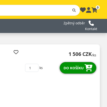
0
Zpětný odběr
Kontakt
1 506 CZK
/ks
DO KOŠÍKU
ks