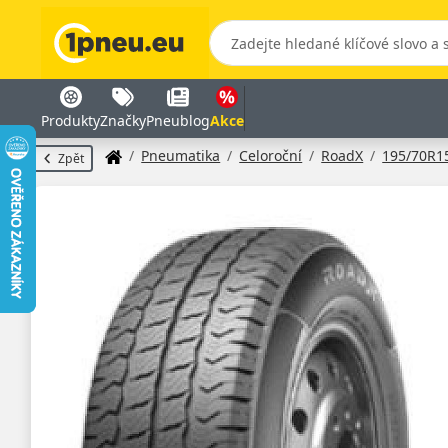
Produkty
Značky
Pneublog
Akce
Pneumatika
Celoroční
RoadX
195/70R1
Zpět