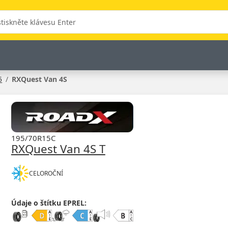
5
RXQuest Van 4S
195/70R15C
RXQuest Van 4S T
CELOROČNÍ
Údaje o štítku EPREL: