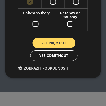
Impresum
Dodací a platební podmínky
Online prohlášení o odstoupení od smlouvy
Funkční soubory
Nezařazené
soubory
VŠE PŘIJMOUT
VŠE ODMÍTNOUT
ZOBRAZIT PODROBNOSTI