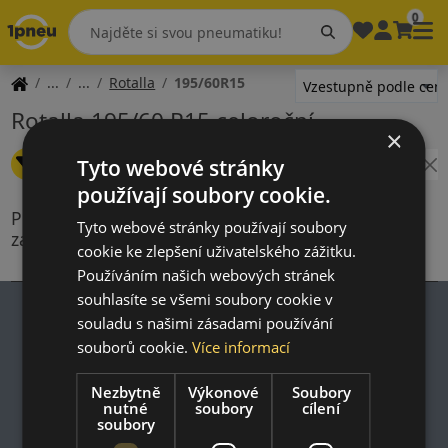
0
Rotalla
195/60R15
Rotalla 195/60 R15 celoroční
×
Změnit filtr
Tyto webové stránky
Šířka: 195
Výška: 60
Průměr: 15
používají soubory cookie.
Produkty splňující kritéria vyhledávání nejsou
Tyto webové stránky používají soubory
zahrnuty v naší nabídce
cookie ke zlepšení uživatelského zážitku.
Používáním našich webových stránek
souhlasíte se všemi soubory cookie v
souladu s našimi zásadami používání
souborů cookie.
Více informací
Impresum
Nezbytně
Výkonové
Soubory
Zásady ochrany osobních údajů
nutné
soubory
cílení
Nákupní podmínky
soubory
Kontakt