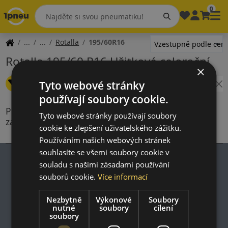
0
Rotalla
195/60R16
Rotalla 195/60 R16 Užitkové celoroční
×
Změnit filtr
Tyto webové stránky
Šířka: 195
Výška: 60
Průměr: 16
používají soubory cookie.
Produkty splňující kritéria vyhledávání nejsou
Tyto webové stránky používají soubory
zahrnuty v naší nabídce
cookie ke zlepšení uživatelského zážitku.
Používáním našich webových stránek
souhlasíte se všemi soubory cookie v
souladu s našimi zásadami používání
souborů cookie.
Více informací
Impresum
Nezbytně
Výkonové
Soubory
Zásady ochrany osobních údajů
nutné
soubory
cílení
Nákupní podmínky
soubory
Kontakt