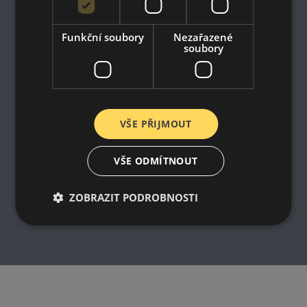
Impresum
Dodací a platební podmínky
Online prohlášení o odstoupení od smlouvy
Funkční soubory
Nezařazené
soubory
VŠE PŘIJMOUT
VŠE ODMÍTNOUT
ZOBRAZIT PODROBNOSTI