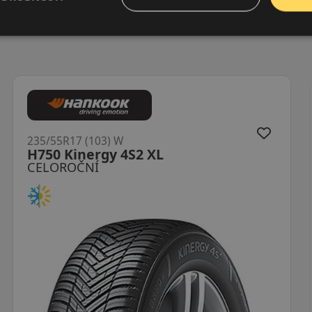
235/55R17 (103) W
LH71 G Fit 4S XL
CELOROČNÍ