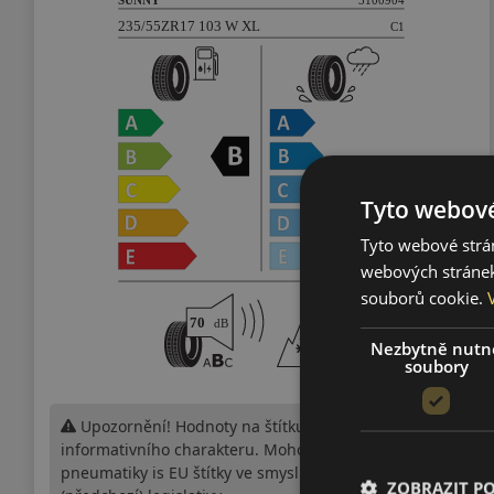
Tyto webové
Tyto webové strán
webových stránek
souborů cookie.
Nezbytně nutn
soubory
Upozornění! Hodnoty na štítku jsou pouze
informativního charakteru. Mohou být dodány
pneumatiky is EU štítky ve smyslu dosud platné
ZOBRAZIT P