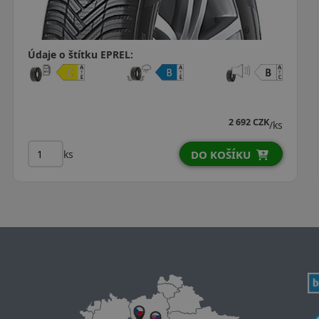
Údaje o štítku EPREL:
2 299 CZK
/ks
ks
DO KOŠÍKU