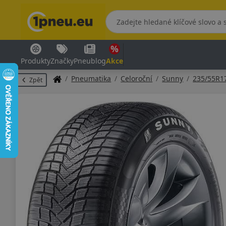
Produkty
Značky
Pneublog
Akce
Pneumatika
Celoroční
Sunny
235/55R1
Zpět