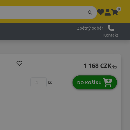
0
Zpětný odběr
Kontakt
1 168 CZK
/ks
DO KOŠÍKU
ks