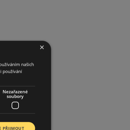
×
Používáním našich
i používání
Nezařazené
soubory
E PŘIJMOUT