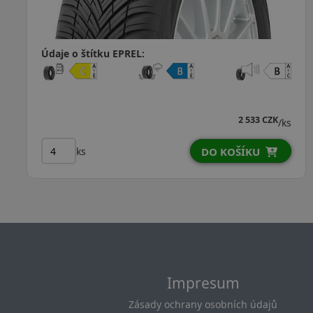
Údaje o štítku EPREL:
1 696 CZK
/ks
ks
DO KOŠÍKU
Impresum
Zásady ochrany osobních údajů