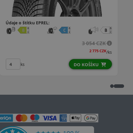
Údaje o štítku EPREL:
2 721 CZK
2 476 CZK
/ks
ks
DO KOŠÍKU