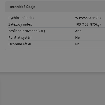
Technické údaje
Rychlostní index
W (W=270 km/h)
Zátěžový index
103 (103=875kg)
Zesílené provedení (XL)
Ano
RunFlat systém
Ne
Ochrana ráfku
Ne
23555R17WNC51BX