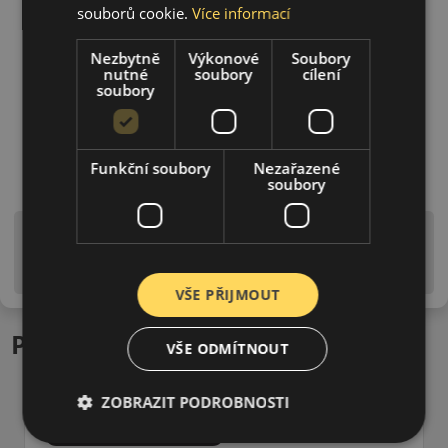
souborů cookie.
Více informací
Nezbytně
Výkonové
Soubory
nutné
soubory
cílení
soubory
Funkční soubory
Nezařazené
soubory
Upozornění! Hodnoty na štítku jsou pouze
informativního charakteru. Mohou být dodány pneumatiky
is EU štítky ve smyslu dosud platné (předchozí) legislativy.
VŠE PŘIJMOUT
Podobné produkty
VŠE ODMÍTNOUT
ZOBRAZIT PODROBNOSTI