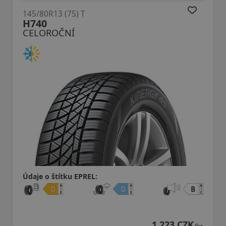
145/80R13 (75) T
14
H740
H
CELOROČNÍ
C
Údaje o štítku EPREL:
Úd
1 223 CZK