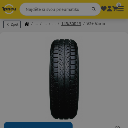
0
145/80R13
V2+ Vario
Zpět