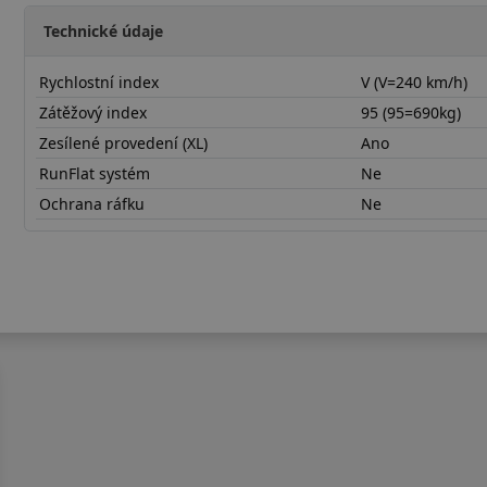
Technické údaje
Rychlostní index
V (V=240 km/h)
Zátěžový index
95 (95=690kg)
Zesílené provedení (XL)
Ano
RunFlat systém
Ne
Ochrana ráfku
Ne
19565R15VTA01X