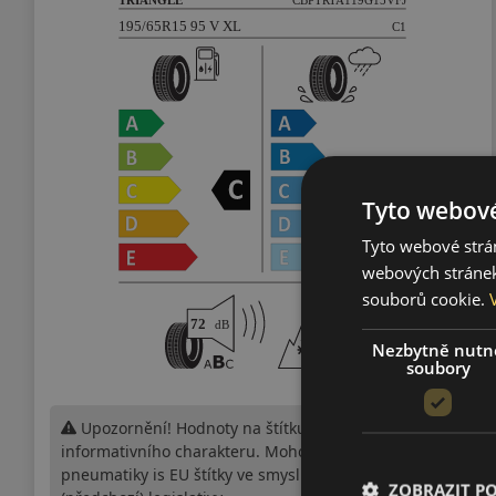
Tyto webové
Tyto webové strán
webových stránek
souborů cookie.
Nezbytně nutn
soubory
Upozornění! Hodnoty na štítku jsou pouze
informativního charakteru. Mohou být dodány
pneumatiky is EU štítky ve smyslu dosud platné
ZOBRAZIT P