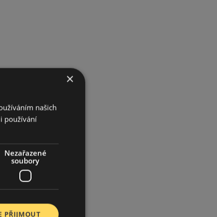
×
Používáním našich
i používání
Nezařazené
soubory
E PŘIJMOUT