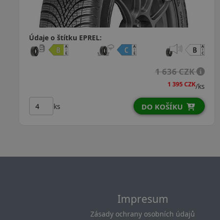
Údaje o štítku EPREL:
2 012 CZK
1
1 952 CZK
/ks
ks
 KOŠÍKU
DO K
Impresum
Zásady ochrany osobních údajů