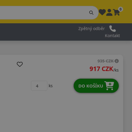
0
Zpětný odběr
Kontakt
935 CZK
917 CZK
/ks
DO KOŠÍKU
ks