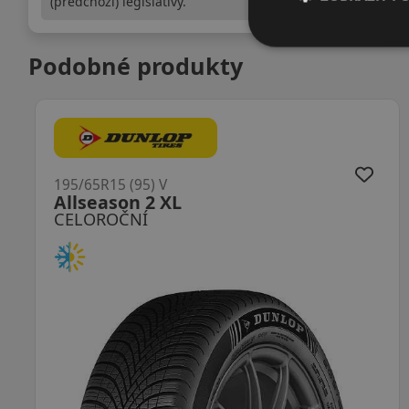
(předchozí) legislativy.
Podobné produkty
195/65R15 (95) V
AW-6 XL
CELOROČNÍ