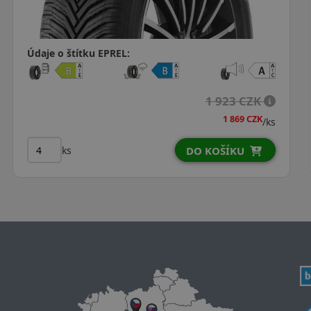
Údaje o štítku EPREL:
 275 CZK
1 5
1 199 CZK
1
/ks
ks
OŠÍKU
DO KOŠ