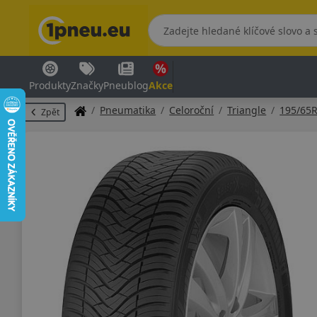
Produkty
Značky
Pneublog
Akce
Pneumatika
Celoroční
Triangle
195/65
Zpět