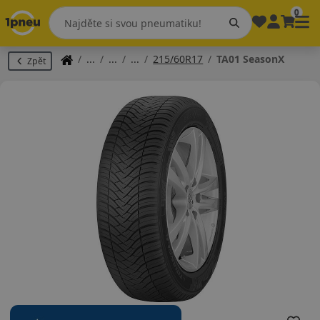
0
215/60R17
TA01 SeasonX
Zpět