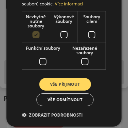
souborů cookie.
Více informací
Nezbytně
Výkonové
Soubory
nutné
soubory
cílení
soubory
Funkční soubory
Nezařazené
soubory
Upozornění! Hodnoty na štítku jsou pouze
informativního charakteru. Mohou být dodány pneumatiky
is EU štítky ve smyslu dosud platné (předchozí) legislativy.
VŠE PŘIJMOUT
Podobné produkty
VŠE ODMÍTNOUT
ZOBRAZIT PODROBNOSTI