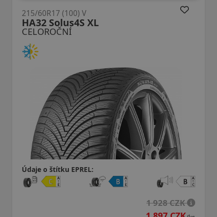
215/60R17 (96) V
H750A Kinergy 4S2X
CELOROČNÍ
Údaje o štítku EPREL:
1 928 CZK
2
1 897 CZK
2