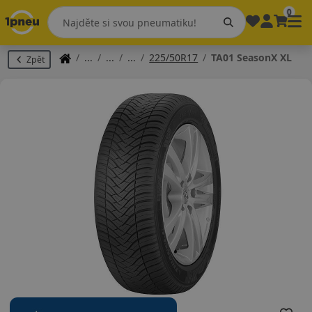
0
225/50R17
TA01 SeasonX XL
Zpět