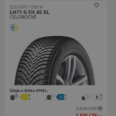
225/50R17 (98) W
AS220 Pro Allseason XL MFS
CELOROČNÍ
Údaje o štítku EPREL:
 CZK
2 651 CZ
 CZK
2 409 CZ