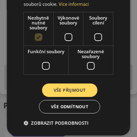
souborů cookie.
Více informací
Nezbytně
Výkonové
Soubory
nutné
soubory
cílení
soubory
Funkční soubory
Nezařazené
soubory
Upozornění! Hodnoty na štítku jsou pouze
informativního charakteru. Mohou být dodány pneumatiky
is EU štítky ve smyslu dosud platné (předchozí) legislativy.
VŠE PŘIJMOUT
Podobné produkty
VŠE ODMÍTNOUT
ZOBRAZIT PODROBNOSTI