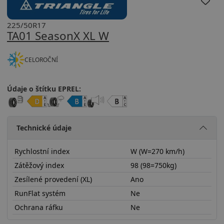
225/50R17
TA01 SeasonX XL W
CELOROČNÍ
Údaje o štítku EPREL:
Technické údaje
Rychlostní index
W (W=270 km/h)
Zátěžový index
98 (98=750kg)
Zesílené provedení (XL)
Ano
RunFlat systém
Ne
Ochrana ráfku
Ne