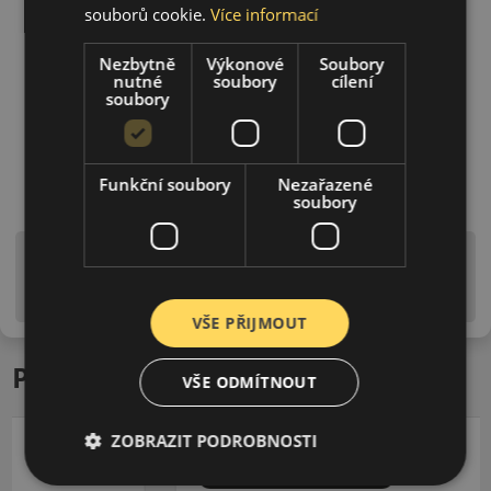
souborů cookie.
Více informací
Nezbytně
Výkonové
Soubory
nutné
soubory
cílení
soubory
Funkční soubory
Nezařazené
soubory
Upozornění! Hodnoty na štítku jsou pouze
informativního charakteru. Mohou být dodány pneumatiky
is EU štítky ve smyslu dosud platné (předchozí) legislativy.
VŠE PŘIJMOUT
Podobné produkty
VŠE ODMÍTNOUT
ZOBRAZIT PODROBNOSTI