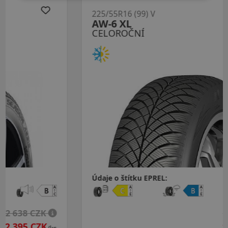
225/55R16 (99) V
AW-6 XL
CELOROČNÍ
Údaje o štítku EPREL:
1 784 CZK
1 730 CZK