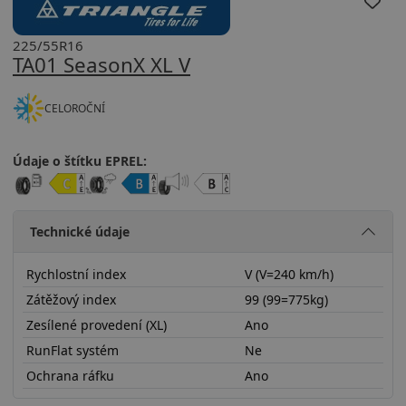
225/55R16
TA01 SeasonX XL V
CELOROČNÍ
Údaje o štítku EPREL:
Technické údaje
Rychlostní index
V (V=240 km/h)
Zátěžový index
99 (99=775kg)
Zesílené provedení (XL)
Ano
RunFlat systém
Ne
Ochrana ráfku
Ano