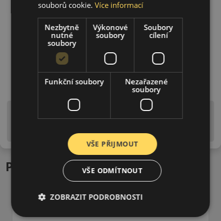
souborů cookie.
Více informací
Nezbytně
Výkonové
Soubory
nutné
soubory
cílení
soubory
Funkční soubory
Nezařazené
soubory
Upozornění! Hodnoty na štítku jsou pouze
informativního charakteru. Mohou být dodány pneumatiky
is EU štítky ve smyslu dosud platné (předchozí) legislativy.
VŠE PŘIJMOUT
Podobné produkty
VŠE ODMÍTNOUT
ZOBRAZIT PODROBNOSTI