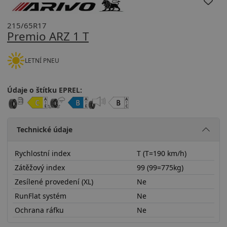
215/65R17
Premio ARZ 1 T
LETNÍ PNEU
Údaje o štítku EPREL:
Technické údaje
Rychlostní index
T (T=190 km/h)
Zátěžový index
99 (99=775kg)
Zesílené provedení (XL)
Ne
RunFlat systém
Ne
Ochrana ráfku
Ne