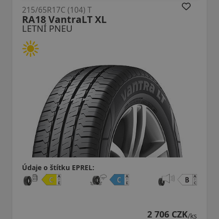
215/65R17C (104) T
RA18 VantraLT XL
LETNÍ PNEU
Údaje o štítku EPREL:
2 706 CZK
/ks