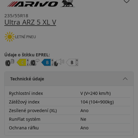
235/55R18
Ultra ARZ 5 XL V
LETNÍ PNEU
Údaje o štítku EPREL:
Technické údaje
Rychlostní index
V (V=240 km/h)
Zátěžový index
104 (104=900kg)
Zesílené provedení (XL)
Ano
RunFlat systém
Ne
Ochrana ráfku
Ano