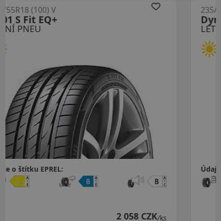
235/55R18 (104) V
Dynaxer HP5 XL
LETNÍ PNEU
Údaje o štítku EPREL:
ZK
2 393 CZK
/ks