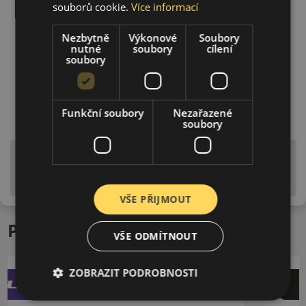
souborů cookie.
Více informací
Nezbytně
Výkonové
Soubory
nutné
soubory
cílení
soubory
Funkční soubory
Nezařazené
soubory
Upozornění! Hodnoty na štítku jsou pouze
informativního charakteru. Mohou být dodány pneumatiky
is EU štítky ve smyslu dosud platné (předchozí) legislativy.
VŠE PŘIJMOUT
Podobné produkty
VŠE ODMÍTNOUT
ZOBRAZIT PODROBNOSTI