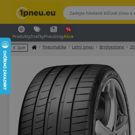
Produkty
Značky
Pneublog
Akce
Pneumatika
Letní pneu
Bridgestone
20
Zpět