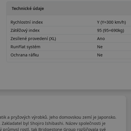
Technické údaje
Rychlostní index
Y (Y=300 km/h)
Zátěžový index
95 (95=690kg)
Zesílené provedení (XL)
Ano
RunFlat systém
Ne
Ochrana ráfku
Ne
20555R17YPTSPEX
ik a pryžových výrobků. Jeho domovskou zemí je Japonsko.
Zakladatel byl Shojiro Ishibashi. Název společnosti je
ý průmysl rostl, tak Bridgestone Group rozšiřovala své