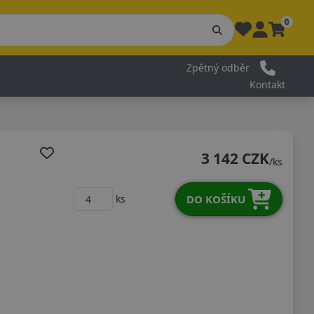
0
Zpětný odběr
Kontakt
3 142 CZK
/ks
DO KOŠÍKU
ks