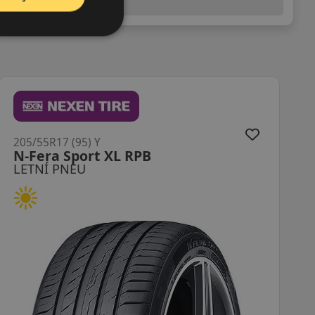
(předchozí) legislativy.
205/55R17 (95) Y
FK510 XL MFS DOT22
LETNÍ PNEU