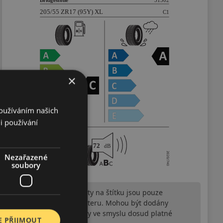
×
Používáním našich
i používání
Nezařazené
soubory
Upozornění! Hodnoty na štítku jsou pouze
informativního charakteru. Mohou být dodány
pneumatiky is EU štítky ve smyslu dosud platné
E PŘIJMOUT