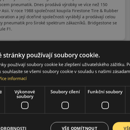
obcem pneumatik. Dnes prodává výrobky ve více než 150
v Asii. V roce 1988 společnost koupila Firestone Tire & Rubber
tion a její dceřiné společnosti vyrábějí a prodávají celou
ky pneumatik pro široké spektrum zákazníků. Bridgestone se
ule F1.
 stránky používají soubory cookie.
ky používají soubory cookie ke zlepšení uživatelského zážitku. 
 souhlasíte se všemi soubory cookie v souladu s našimi zásadam
Více informací
é
Výkonové
Soubory cílení
Funkční soubory
soubory
ODROBNOSTI
VŠE ODMÍTNOUT
VŠ