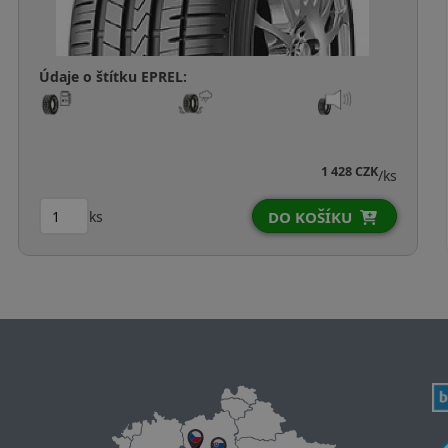
Údaje o štítku EPREL:
ZK
ZK
1 205 CZK
/ks
/
ks
DO KOŠÍKU