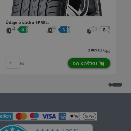
Údaje o štítku EPREL:
1 428 CZK
ks
/ks
ks
DO KOŠÍKU