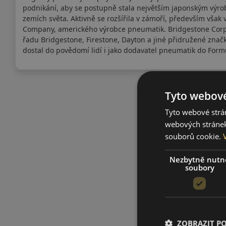
podnikání, aby se postupně stala největším japonským výr
zemích světa. Aktivně se rozšířila v zámoří, především však 
Company, amerického výrobce pneumatik. Bridgestone Corpora
řadu Bridgestone, Firestone, Dayton a jiné přidružené znač
dostal do povědomí lidí i jako dodavatel pneumatik do Form
Tyto webové
Tyto webové strán
webových stránek
souborů cookie.
Nezbytně nutn
soubory
ZOBRAZIT P