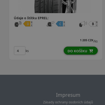
Údaje o štítku EPREL:
1 163 C
1 CZK
1 042 C
/ks
ks
U
DO KOŠÍKU
Impresum
Zásady ochrany osobních údajů