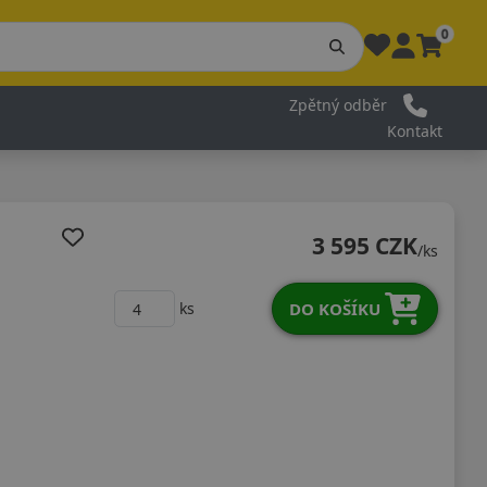
0
Zpětný odběr
Kontakt
3 595 CZK
/ks
DO KOŠÍKU
ks