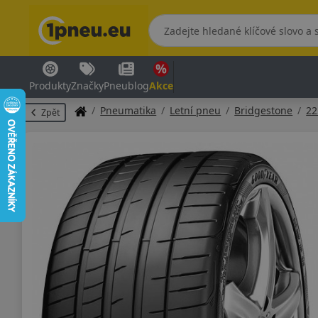
Produkty
Značky
Pneublog
Akce
Pneumatika
Letní pneu
Bridgestone
22
Zpět