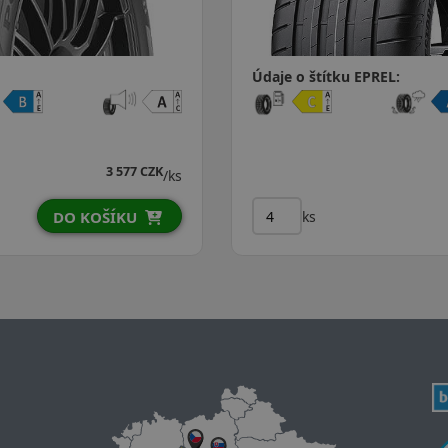
Údaje o štítku EPREL:
3 577 CZK
/ks
ks
DO KOŠÍKU