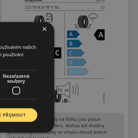
×
Používáním našich
i používání
Nezařazené
soubory
E PŘIJMOUT
Upozornění! Hodnoty na štítku jsou pouze
informativního charakteru. Mohou být dodány
pneumatiky is EU štítky ve smyslu dosud platné