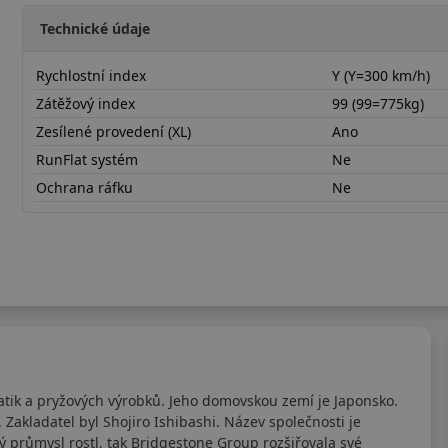
Technické údaje
Rychlostní index
Y (Y=300 km/h)
Zátěžový index
99 (99=775kg)
Zesílené provedení (XL)
Ano
RunFlat systém
Ne
Ochrana ráfku
Ne
22550R18YPTSPEX
ik a pryžových výrobků. Jeho domovskou zemí je Japonsko.
Zakladatel byl Shojiro Ishibashi. Název společnosti je
ý průmysl rostl, tak Bridgestone Group rozšiřovala své