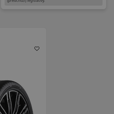
(předchozí) legislativy.