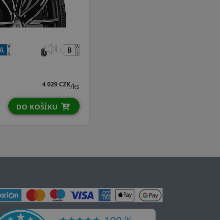
4 029 CZK
/ks
DO KOŠÍKU