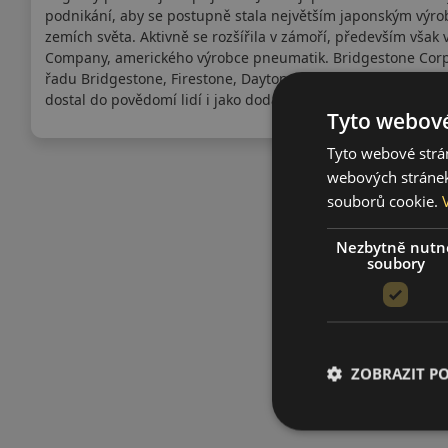
podnikání, aby se postupně stala největším japonským výr
zemích světa. Aktivně se rozšířila v zámoří, především však 
Company, amerického výrobce pneumatik. Bridgestone Corpora
řadu Bridgestone, Firestone, Dayton a jiné přidružené znač
dostal do povědomí lidí i jako dodavatel pneumatik do Form
Tyto webové
Tyto webové strán
webových stránek
souborů cookie.
Nezbytně nutn
soubory
ZOBRAZIT P