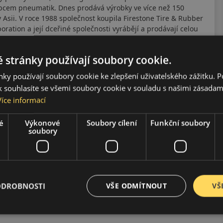
obcem pneumatik. Dnes prodává výrobky ve více než 150
v Asii. V roce 1988 společnost koupila Firestone Tire & Rubber
tion a její dceřiné společnosti vyrábějí a prodávají celou
ky pneumatik pro široké spektrum zákazníků. Bridgestone se
ule F1.
 stránky používají soubory cookie.
ky používají soubory cookie ke zlepšení uživatelského zážitku. 
 souhlasíte se všemi soubory cookie v souladu s našimi zásadam
Více informací
é
Výkonové
Soubory cílení
Funkční soubory
soubory
ODROBNOSTI
VŠE ODMÍTNOUT
VŠ