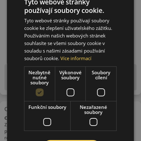
Tyto webové stránky
používají soubory cookie.
Tyto webové stránky používají soubory
cookie ke zlepšení uživatelského zážitku.
Používáním našich webových stránek
souhlasíte se všemi soubory cookie v
souladu s našimi zásadami používání
souborů cookie.
Více informací
Upozornění! Hodnoty na štítku jsou pouze
Nezbytně
Výkonové
Soubory
nutné
soubory
cílení
informativního charakteru. Mohou být dodány pneumatiky
soubory
is EU štítky ve smyslu dosud platné (předchozí) legislativy.
Funkční soubory
Nezařazené
O značce
soubory
Ceat
Značka Ceat je dceřiná společnost koncernu Pirelli. Výrobce
pneumatik Ceat byl založen pánem Bruni Tedeschi v Itálii. V
roce 1958 rozšířila společnost svou činnost i do Indie