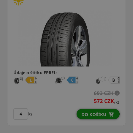
Údaje o štítku EPREL:
693 CZK
572 CZK
/ks
ks
DO KOŠÍKU