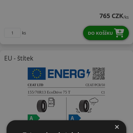
15570R13TEDR
765 CZK
/ks
DO KOŠÍKU
ks
EU - štítek
×