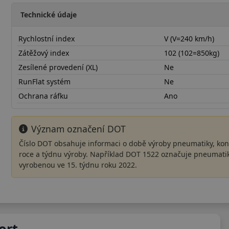
Technické údaje
Rychlostní index
V (V=240 km/h)
Zátěžový index
102 (102=850kg)
Zesílené provedení (XL)
Ne
RunFlat systém
Ne
Ochrana ráfku
Ano
Význam označení DOT
Číslo DOT obsahuje informaci o době výroby pneumatiky, kon
roce a týdnu výroby. Například DOT 1522 označuje pneumati
vyrobenou ve 15. týdnu roku 2022.
24550R20VCLXD22
ort