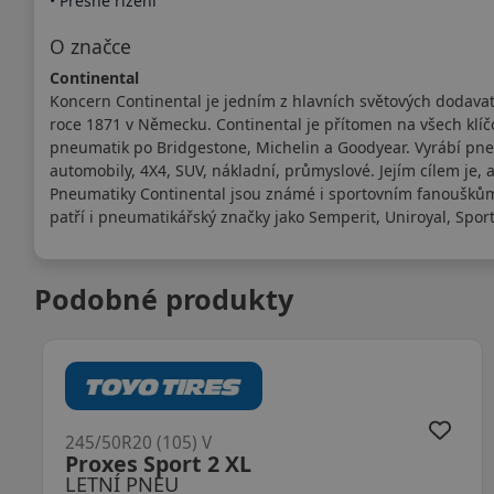
• Přesné řízení
O značce
Continental
Koncern Continental je jedním z hlavních světových dodava
roce 1871 v Německu. Continental je přítomen na všech klíč
pneumatik po Bridgestone, Michelin a Goodyear. Vyrábí pneu
automobily, 4X4, SUV, nákladní, průmyslové. Jejím cílem je, 
Pneumatiky Continental jsou známé i sportovním fanouškům
patří i pneumatikářský značky jako Semperit, Uniroyal, Spor
Podobné produkty
245/50R20 (105) V
Proxes Sport 2 XL
LETNÍ PNEU