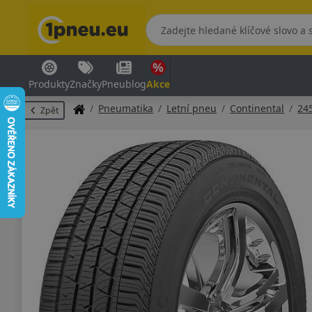
Produkty
Značky
Pneublog
Akce
Pneumatika
Letní pneu
Continental
24
Zpět