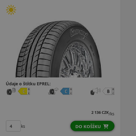
Údaje o štítku EPREL:
2 136 CZK
/ks
ks
DO KOŠÍKU