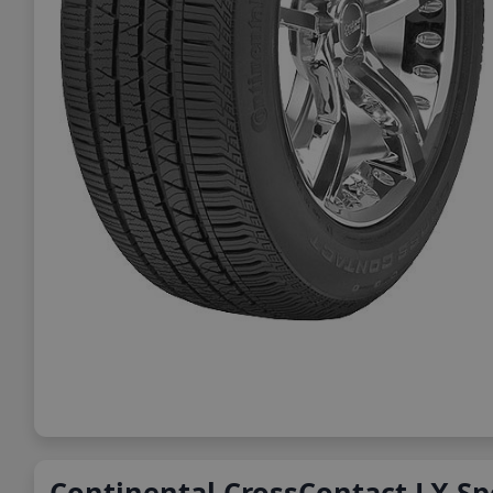
Continental CrossContact LX Sp