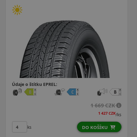
Údaje o štítku EPREL:
1 669 CZK
1 427 CZK
/ks
ks
DO KOŠÍKU