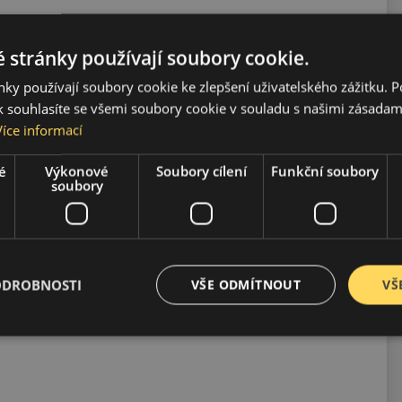
 stránky používají soubory cookie.
ené použití Pro výkonnější SUV, pro městské a dálniční
ky používají soubory cookie ke zlepšení uživatelského zážitku. 
 souhlasíte se všemi soubory cookie v souladu s našimi zásadam
Více informací
é
Výkonové
Soubory cílení
Funkční soubory
soubory
ízdy.
ODROBNOSTI
VŠE ODMÍTNOUT
VŠ