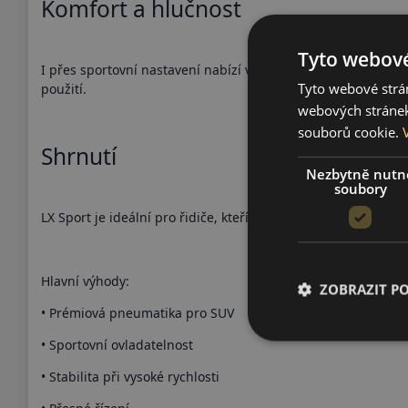
Komfort a hlučnost
Tyto webové
I přes sportovní nastavení nabízí vyvážený komfort. Doporuč
Tyto webové strán
použití.
webových stránek
souborů cookie.
Shrnutí
Nezbytně nutn
soubory
LX Sport je ideální pro řidiče, kteří preferují dynamický styl j
Hlavní výhody:
ZOBRAZIT P
• Prémiová pneumatika pro SUV
• Sportovní ovladatelnost
• Stabilita při vysoké rychlosti