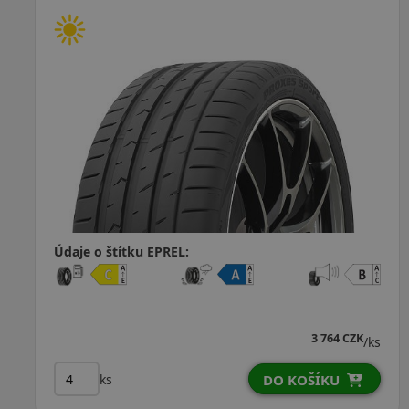
Údaje o štítku EPREL:
3 764 CZK
/ks
ks
DO KOŠÍKU