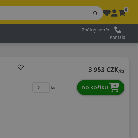
0
Zpětný odběr
Kontakt
3 953 CZK
/ks
DO KOŠÍKU
ks