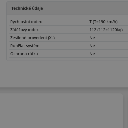
Technické údaje
Rychlostní index
T (T=190 km/h)
Zátěžový index
112 (112=1120kg)
Zesílené provedení (XL)
Ne
RunFlat systém
Ne
Ochrana ráfku
Ne
26570R16TAT5