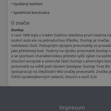
• Vyvážený komfort
• Spolehlivá konstrukce
O značce
Dunlop
V roce 1890 byla v irském Dublinu otevřena první továrna n
osobní auto ale na jednoduchou tříkolku. Dunlop je značka, k
nafukovací duší. Postupným vývojem pneumatiky se prosadila
jako přelomový bod. Továrny na výrobu pneumatik Dunlop se
a se sportovní charakteristikou přenést vyšší výkon na kaž
sloučení evropské a americké části Dunlop s americkým kon
pneumatik na světě pod názvem Goodyear Dunlop Tires BV. V
spolupracují na zlepšování této značky pneumatik. Značka 
řidiče vysokovýkonných sedanů, limuzín a vozů SUV.
Impresum