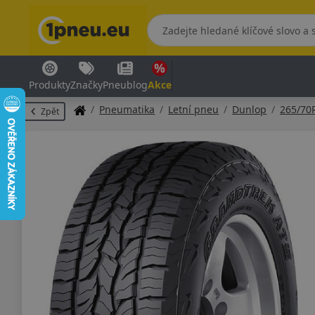
Produkty
Značky
Pneublog
Akce
Pneumatika
Letní pneu
Dunlop
265/70
Zpět