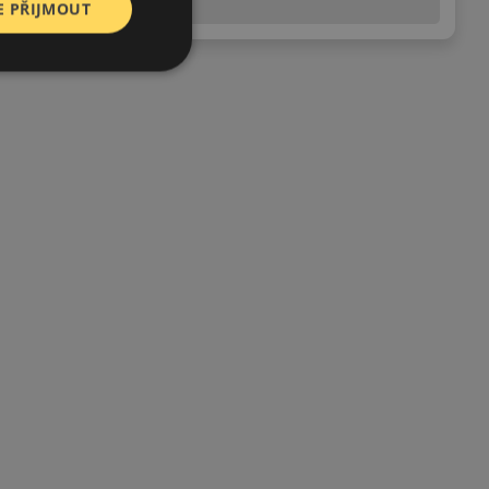
(předchozí) legislativy.
E PŘIJMOUT