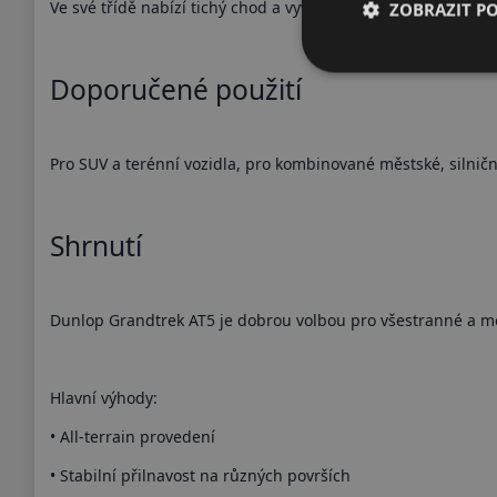
Ve své třídě nabízí tichý chod a vyvážený jízdní komfort.
ZOBRAZIT P
Doporučené použití
Pro SUV a terénní vozidla, pro kombinované městské, silniční 
Shrnutí
Dunlop Grandtrek AT5 je dobrou volbou pro všestranné a mo
Hlavní výhody:
• All-terrain provedení
• Stabilní přilnavost na různých površích