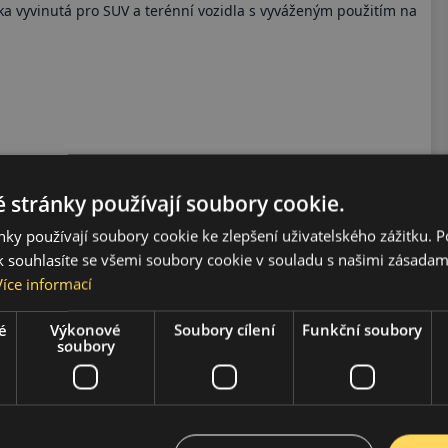
ka vyvinutá pro SUV a terénní vozidla s vyváženým použitím na
jně jako na štěrku a v lehčích terénních podmínkách.
 stránky používají soubory cookie.
ky používají soubory cookie ke zlepšení uživatelského zážitku. 
 souhlasíte se všemi soubory cookie v souladu s našimi zásadam
Více informací
u ovladatelností v proměnlivých podmínkách.
é
Výkonové
Soubory cílení
Funkční soubory
soubory