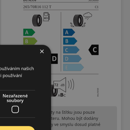
×
Používáním našich
i používání
Nezařazené
soubory
Upozornění! Hodnoty na štítku jsou pouze
informativního charakteru. Mohou být dodány
pneumatiky is EU štítky ve smyslu dosud platné