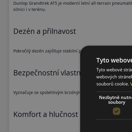
Dunlop Grandtrek AT5 je moderní letní all-terrain pneumati
silnici i v terénu.
Dezén a přilnavost
Pokročilý dezén zajišťuje stabilní přilnavost na asfaltu, ste
Tyto webové
Tyto webové strán
Bezpečnostní vlastnosti
webových stránek
souborů cookie.
Vyznačuje se spolehlivým brzdným výkonem a předvídatelno
Nezbytně nutn
soubory
Komfort a hlučnost