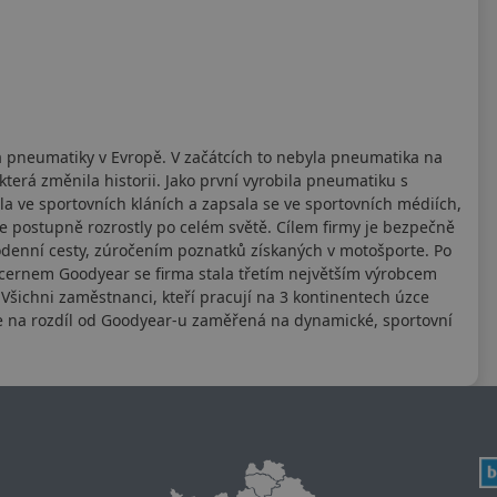
a pneumatiky v Evropě. V začátcích to nebyla pneumatika na
terá změnila historii. Jako první vyrobila pneumatiku s
 ve sportovních kláních a zapsala se ve sportovních médiích,
 postupně rozrostly po celém světě. Cílem firmy je bezpečně
dodenní cesty, zúročením poznatků získaných v motošporte. Po
cernem Goodyear se firma stala třetím největším výrobcem
šichni zaměstnanci, kteří pracují na 3 kontinentech úzce
je na rozdíl od Goodyear-u zaměřená na dynamické, sportovní