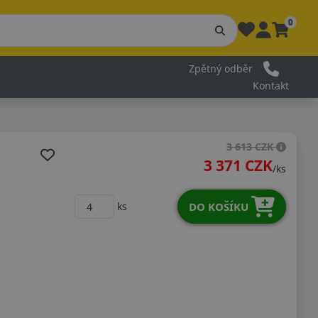
0
Zpětný odběr
Kontakt
3 613 CZK
3 371 CZK
/ks
DO KOŠÍKU
ks