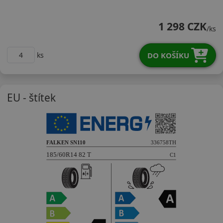
18560R14TSN110
1 298 CZK
/ks
DO KOŠÍKU
ks
EU - štítek