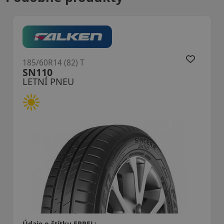
185/60R14 (82) T
SN110
LETNÍ PNEU
Údaje o štítku EPREL: