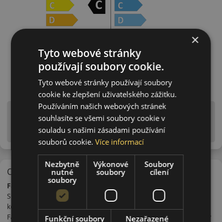
×
Tyto webové stránky
používají soubory cookie.
Tyto webové stránky používají soubory
cookie ke zlepšení uživatelského zážitku.
Používáním našich webových stránek
Upozornění! Hodnoty na štítku jsou pouze
souhlasíte se všemi soubory cookie v
informativního charakteru. Mohou být dodány pneumatiky
souladu s našimi zásadami používání
is EU štítky ve smyslu dosud platné (předchozí) legislativy.
souborů cookie.
Více informací
Nezbytně
Výkonové
Soubory
O značce
nutné
soubory
cílení
soubory
Falken
Společnost Falken byla založena v roce 1983 japonským
koncernem Sumitomo. Koncern do kterého patří i značka
Falken vyrábí ve stejné továrně a na stejné lince i pneumatiky
Funkční soubory
Nezařazené