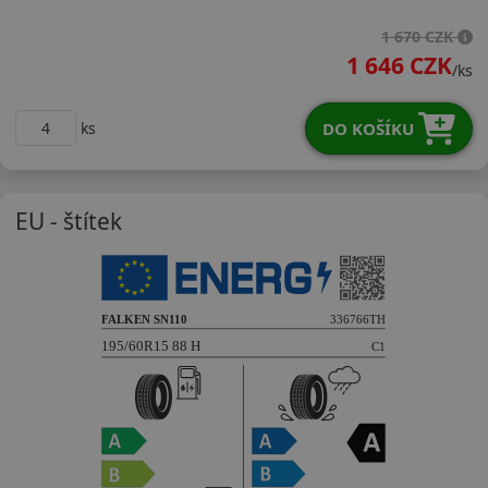
19560R15HSN110
1 670 CZK
1 646 CZK
/ks
DO KOŠÍKU
ks
EU - štítek