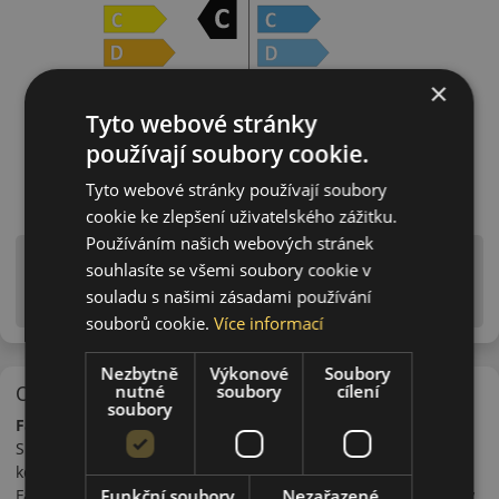
×
Tyto webové stránky
používají soubory cookie.
Tyto webové stránky používají soubory
cookie ke zlepšení uživatelského zážitku.
Používáním našich webových stránek
Upozornění! Hodnoty na štítku jsou pouze
souhlasíte se všemi soubory cookie v
informativního charakteru. Mohou být dodány pneumatiky
souladu s našimi zásadami používání
is EU štítky ve smyslu dosud platné (předchozí) legislativy.
souborů cookie.
Více informací
Nezbytně
Výkonové
Soubory
nutné
soubory
cílení
O značce
soubory
Falken
Společnost Falken byla založena v roce 1983 japonským
koncernem Sumitomo. Koncern do kterého patří i značka
Funkční soubory
Nezařazené
Falken vyrábí ve stejné továrně a na stejné lince i pneumatiky