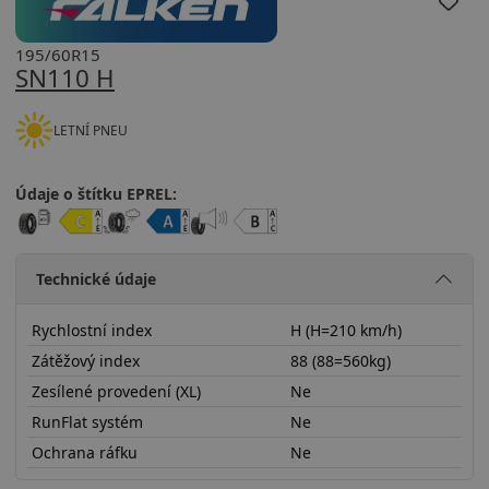
195/60R15
SN110 H
LETNÍ PNEU
Údaje o štítku EPREL:
Technické údaje
Rychlostní index
H (H=210 km/h)
Zátěžový index
88 (88=560kg)
Zesílené provedení (XL)
Ne
RunFlat systém
Ne
Ochrana ráfku
Ne