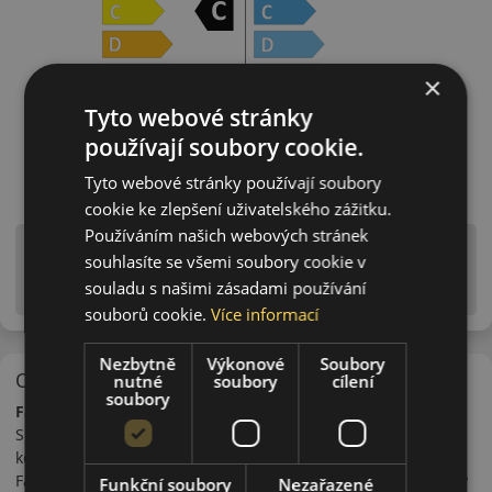
×
Tyto webové stránky
používají soubory cookie.
Tyto webové stránky používají soubory
cookie ke zlepšení uživatelského zážitku.
Používáním našich webových stránek
Upozornění! Hodnoty na štítku jsou pouze
souhlasíte se všemi soubory cookie v
informativního charakteru. Mohou být dodány pneumatiky
souladu s našimi zásadami používání
is EU štítky ve smyslu dosud platné (předchozí) legislativy.
souborů cookie.
Více informací
Nezbytně
Výkonové
Soubory
O značce
nutné
soubory
cílení
soubory
Falken
Společnost Falken byla založena v roce 1983 japonským
koncernem Sumitomo. Koncern do kterého patří i značka
Falken vyrábí ve stejné továrně a na stejné lince i pneumatiky
Funkční soubory
Nezařazené