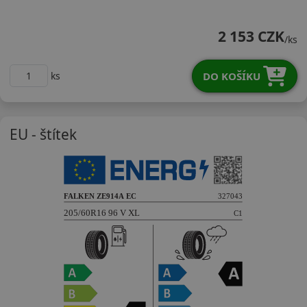
20560R16VZE914E
2 153 CZK
/ks
DO KOŠÍKU
ks
EU - štítek