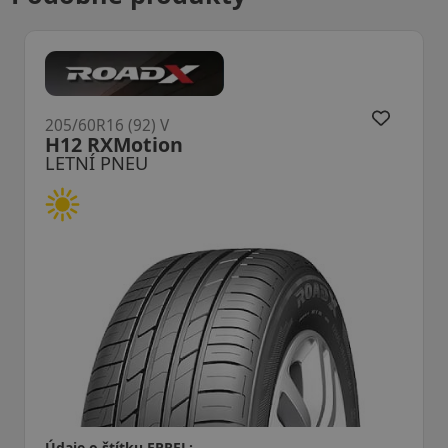
 V
205/60R16 (96) V
ion
H12 RXMotion
LETNÍ PNEU
PREL:
Údaje o štítku EPRE