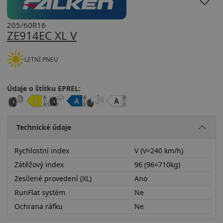
205/60R16
ZE914EC XL V
LETNÍ PNEU
Údaje o štítku EPREL:
Technické údaje
Rychlostní index
V (V=240 km/h)
Zátěžový index
96 (96=710kg)
Zesílené provedení (XL)
Ano
RunFlat systém
Ne
Ochrana ráfku
Ne