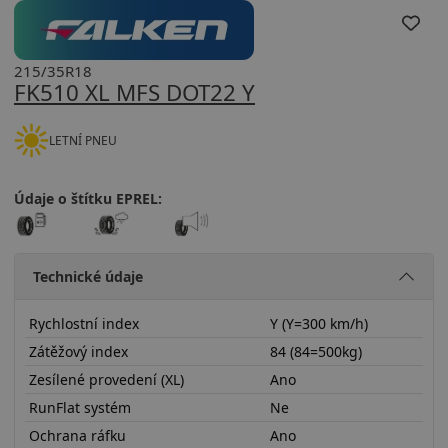
215/35R18
FK510 XL MFS DOT22 Y
LETNÍ PNEU
Údaje o štítku EPREL:
Technické údaje
Rychlostní index
Y (Y=300 km/h)
Zátěžový index
84 (84=500kg)
Zesílené provedení (XL)
Ano
RunFlat systém
Ne
Ochrana ráfku
Ano