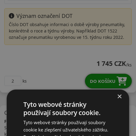
Význam označení DOT
Číslo DOT obsahuje informaci o době výroby pneumatiky,
konkrétně o roce a týdnu výroby. Například DOT 1522
označuje pneumatiku vyrobenou ve 15. týdnu roku 2022.
21535R18YFK5D22
1 745 CZK
/ks
DO KOŠÍKU
ks
×
Tyto webové stránky
používají soubory cookie.
O značce
Falken
Tyto webové stránky používají soubory
Společnost Falken byla založena v roce 1983 japonským
cookie ke zlepšení uživatelského zážitku.
koncernem Sumitomo. Koncern do kterého patří i značka