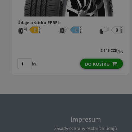
Údaje o štítku EPREL:
 445 CZK
2 40
/ks
ks
ÍKU
DO KOŠÍKU
Impresum
Zásady ochrany osobních údajů