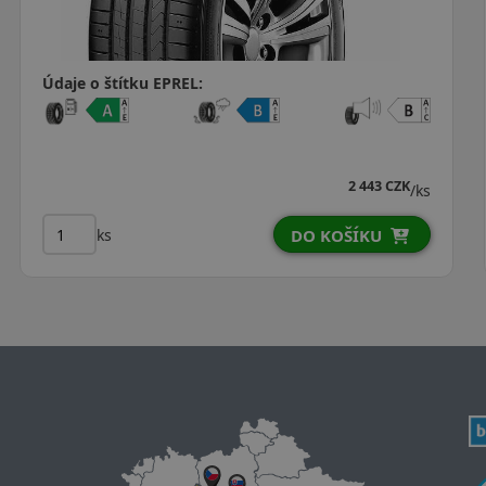
Údaje o štítku EPREL:
8 CZK
2 145 CZ
/ks
ks
DO KOŠÍKU