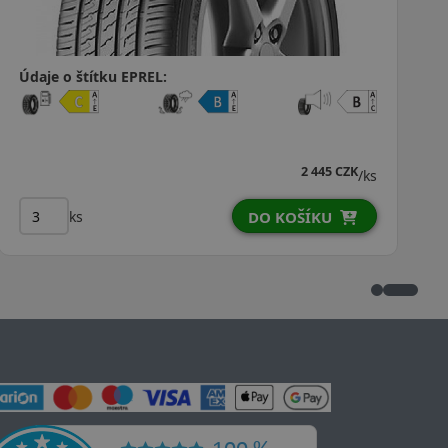
Údaje o štítku EPREL:
K
2 443 CZK
/ks
/k
ks
DO KOŠÍKU