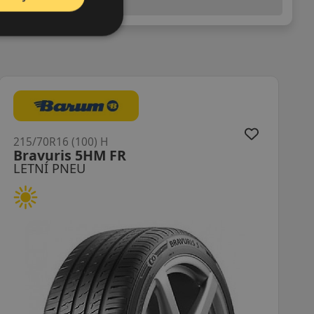
(předchozí) legislativy.
215/70R16 (100) H
K135A Ventus Prime4
LETNÍ PNEU