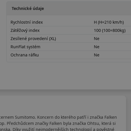
Technické údaje
Rychlostní index
H (H=210 km/h)
Zátěžový index
100 (100=800kg)
Zesílené provedení (XL)
Ne
RunFlat systém
Ne
Ochrana ráfku
Ne
21570R16HZE320
cernem Sumitomo. Koncern do kterého patří i značka Falken
lop. Předchůdcem značky Falken byla značka Ohtsu, která si
nska. Díky využití nejmodernějších technologií a pověstné