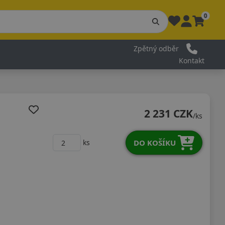
0
Zpětný odběr
Kontakt
2 231 CZK
/ks
DO KOŠÍKU
ks