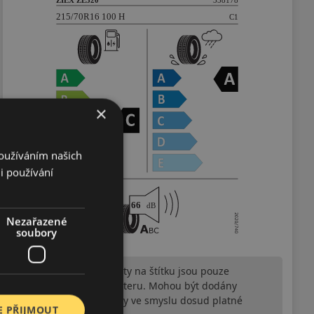
×
Používáním našich
i používání
Nezařazené
soubory
Upozornění! Hodnoty na štítku jsou pouze
informativního charakteru. Mohou být dodány
pneumatiky is EU štítky ve smyslu dosud platné
E PŘIJMOUT