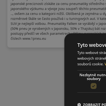
japonské preciznosti získáte za cenu pneumatiky středního
japonského výzkumu a vývoje jsou soupeři těchto pneumatik 
.., ovšem za cenu o kategorii nižší. Oblíbená je zejména u d
rozměrové škále se často používá i u tuningových aut. V kat
SUV je nejlepší volbou. Pneumatiky Falken se vyrábějí v Jap
(50% pneu je vyrobených v Japonsku, 50% v Thajsku) bát 
postupy předčí ve všech parametrech většinu evropských to
číslech www.1pneu.eu
Tyto webové
Tyto webové strán
webových stránek
souborů cookie.
Nezbytně nutn
soubory
ZOBRAZIT P