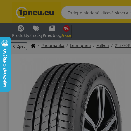
Produkty
Značky
Pneublog
Akce
Pneumatika
Letní pneu
Falken
215/70R
Zpět