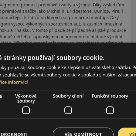
 segmentu produkt prémiové kvality a výkonu. Díky výsledkům
prémiové značky jako Michelin, Bridgestone, Dunlop, Pirelli
ynamičtějších řidičů na kterých se primárně orientuje. Díky
egorii vysoce výkonných sportovních aut, luxusních limuzín a
onsku a Thajsku. V tomto případě se případné asijské produkce
rozhodně netřeba. Japonským managementem hlídané výrobní
váren. Případná osobní reference na kontaktních telefonních
 stránky používají soubory cookie.
ky používají soubory cookie ke zlepšení uživatelského zážitku. 
 souhlasíte se všemi soubory cookie v souladu s našimi zásadam
Více informací
é
Výkonové
Soubory cílení
Funkční soubory
soubory
ODROBNOSTI
VŠE ODMÍTNOUT
VŠ