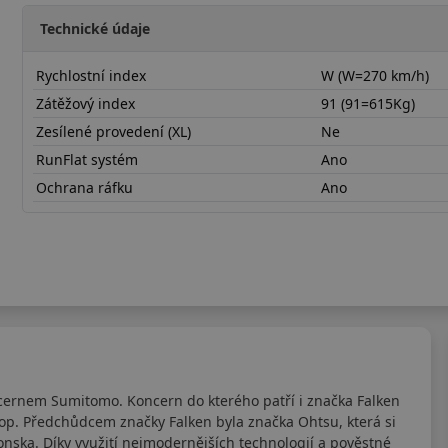
Technické údaje
Rychlostní index
W (W=270 km/h)
Zátěžový index
91 (91=615Kg)
Zesílené provedení (XL)
Ne
RunFlat systém
Ano
Ochrana ráfku
Ano
22545R17WZE310
cernem Sumitomo. Koncern do kterého patří i značka Falken
lop. Předchůdcem značky Falken byla značka Ohtsu, která si
nska. Díky využití nejmodernějších technologií a pověstné