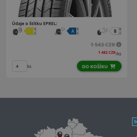
Údaje o štítku EPREL:
1 839 CZK
/ks
ks
DO KOŠÍKU