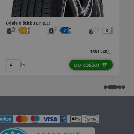
Údaje o štítku EPREL:
1 990 CZK
1 949 CZK
/ks
ks
DO KOŠÍKU