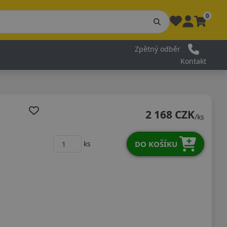
0
Zpětný odběr
Kontakt
2 168 CZK
/ks
DO KOŠÍKU
ks