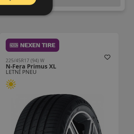
(předchozí) legislativy.
225/45R17 (91) W
ZE914B MFS
LETNÍ PNEU