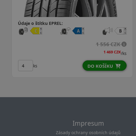
Údaje o štítku EPREL:
1 785 CZK
1 724 CZK
/ks
ks
DO KOŠÍKU
Impresum
Zásady ochrany osobních údajů