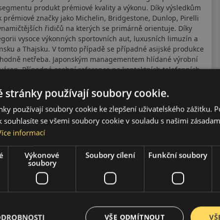
 segmentu produkt prémiové kvality a výkonu. Díky výsledkům
prémiové značky jako Michelin, Bridgestone, Dunlop, Pirelli
ynamičtějších řidičů na kterých se primárně orientuje. Díky
egorii vysoce výkonných sportovních aut, luxusních limuzín a
onsku a Thajsku. V tomto případě se případné asijské produkce
rozhodně netřeba. Japonským managementem hlídané výrobní
váren. Případná osobní reference na kontaktních telefonních
 stránky používají soubory cookie.
ky používají soubory cookie ke zlepšení uživatelského zážitku. 
 souhlasíte se všemi soubory cookie v souladu s našimi zásadam
Více informací
é
Výkonové
Soubory cílení
Funkční soubory
soubory
ODROBNOSTI
VŠE ODMÍTNOUT
VŠ