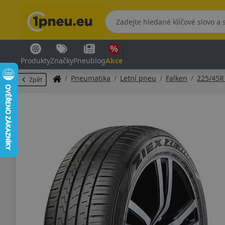
Produkty
Značky
Pneublog
Akce
Pneumatika
Letní pneu
Falken
225/45R
Zpět