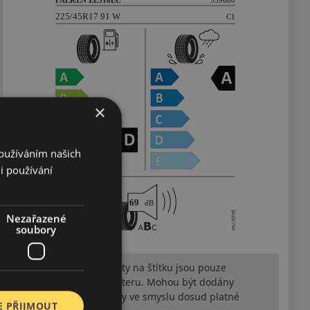
×
Používáním našich
i používání
Nezařazené
soubory
Upozornění! Hodnoty na štítku jsou pouze
informativního charakteru. Mohou být dodány
pneumatiky is EU štítky ve smyslu dosud platné
E PŘIJMOUT