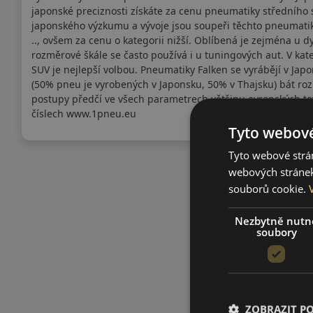
japonské preciznosti získáte za cenu pneumatiky středního
japonského výzkumu a vývoje jsou soupeři těchto pneumatik 
.., ovšem za cenu o kategorii nižší. Oblíbená je zejména u d
rozměrové škále se často používá i u tuningových aut. V kat
SUV je nejlepší volbou. Pneumatiky Falken se vyrábějí v Jap
(50% pneu je vyrobených v Japonsku, 50% v Thajsku) bát 
postupy předčí ve všech parametrech většinu evropských to
číslech www.1pneu.eu
Tyto webové
Tyto webové strán
webových stránek
souborů cookie.
Nezbytně nutn
soubory
ZOBRAZIT P