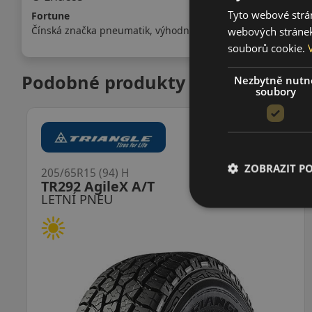
Tyto webové strán
Fortune
Čínská značka pneumatik, výhodný poměr cena / kvalita.
webových stránek
souborů cookie.
Podobné produkty
Nezbytně nutn
soubory
ZOBRAZIT P
205/65R15 (94) H
OK61 Touring
LETNÍ PNEU