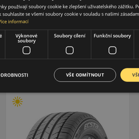
ky používají soubory cookie ke zlepšení uživatelského zážitku. 
 souhlasíte se všemi soubory cookie v souladu s našimi zásadam
Více informací
é
Výkonové
Soubory cílení
Funkční soubory
soubory
ODROBNOSTI
VŠE ODMÍTNOUT
VŠ
205/65R15 (94) H
TR292 AgileX A/T
LETNÍ PNEU