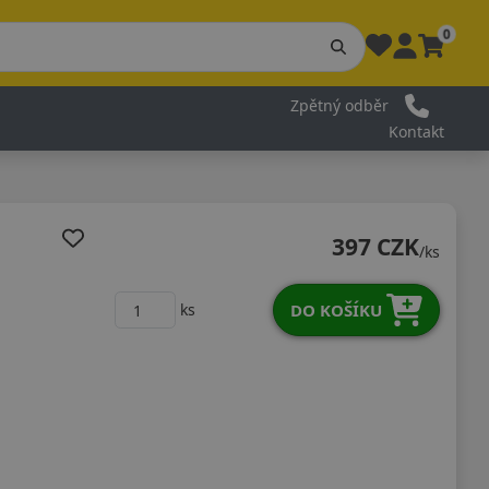
0
Zpětný odběr
Kontakt
397 CZK
/ks
DO KOŠÍKU
ks