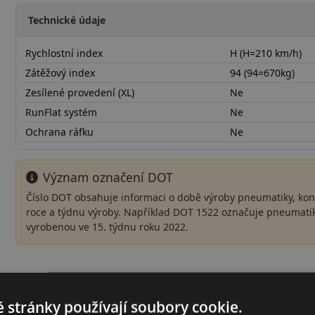
Technické údaje
Rychlostní index
H (H=210 km/h)
Zátěžový index
94 (94=670kg)
Zesílené provedení (XL)
Ne
RunFlat systém
Ne
Ochrana ráfku
Ne
Význam označení DOT
Číslo DOT obsahuje informaci o době výroby pneumatiky, kon
roce a týdnu výroby. Například DOT 1522 označuje pneumati
vyrobenou ve 15. týdnu roku 2022.
20565R15HFSRD21
 stránky používají soubory cookie.