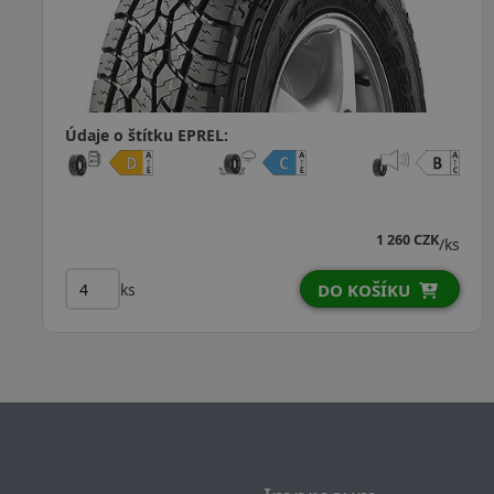
Údaje o štítku EPREL:
1 895 CZK
/ks
ks
DO KOŠÍKU
D