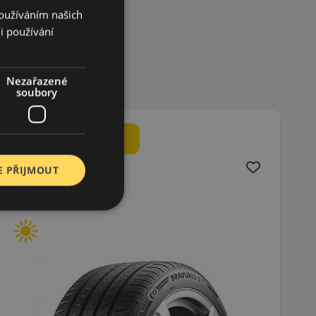
Používáním našich
i používání
Nezařazené
soubory
E PŘIJMOUT
205/65R15 (94) H
HS52 Ecsta
LETNÍ PNEU