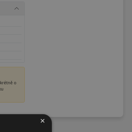
krétně o
ku
×