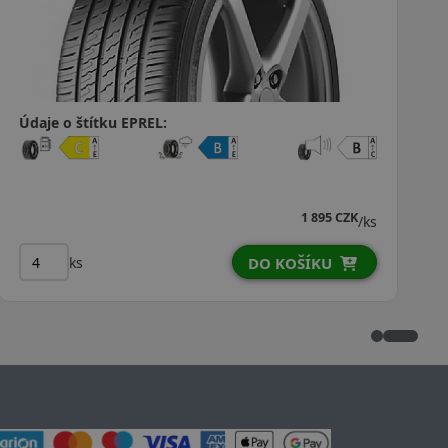
Údaje o štítku EPREL:
1 260 CZK
/ks
ks
KOŠÍKU
DO KO