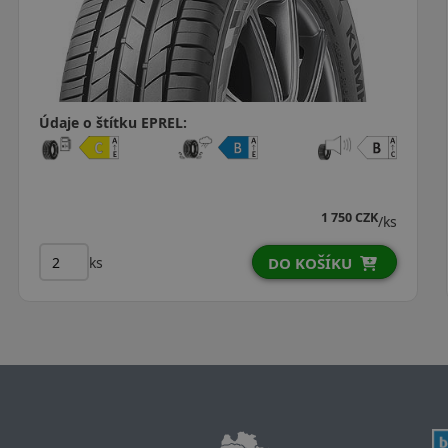
Údaje o štítku EPREL:
1 223 CZK
/ks
ks
O KOŠÍKU
DO 