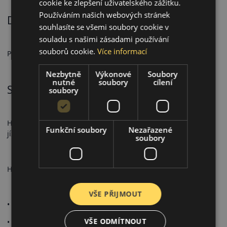
cookie ke zlepšení uživatelského zážitku.
Používáním našich webových stránek
Doporučené použití
souhlasíte se všemi soubory cookie v
souladu s našimi zásadami používání
souborů cookie.
Více informací
Pro osobní automobily, každodenní letní použití.
Nezbytně
Výkonové
Soubory
nutné
soubory
cílení
Shrnutí
soubory
Hankook K435 Kinergy Eco 2 je ideální pro moderní úspornou
Funkční soubory
Nezařazené
jízdu.
soubory
Hlavní výhody:
VŠE PŘIJMOUT
• Vylepšená efektivita
VŠE ODMÍTNOUT
• Rovnoměrné opotřebení