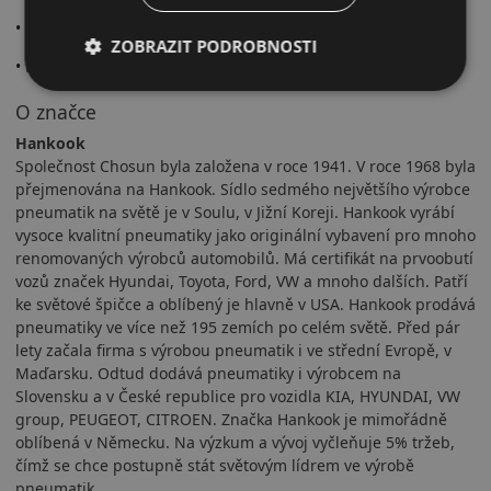
• Stabilní přilnavost
ZOBRAZIT PODROBNOSTI
• Nízká hlučnost
O značce
Hankook
Společnost Chosun byla založena v roce 1941. V roce 1968 byla
přejmenována na Hankook. Sídlo sedmého největšího výrobce
pneumatik na světě je v Soulu, v Jižní Koreji. Hankook vyrábí
vysoce kvalitní pneumatiky jako originální vybavení pro mnoho
renomovaných výrobců automobilů. Má certifikát na prvoobutí
vozů značek Hyundai, Toyota, Ford, VW a mnoho dalších. Patří
ke světové špičce a oblíbený je hlavně v USA. Hankook prodává
pneumatiky ve více než 195 zemích po celém světě. Před pár
lety začala firma s výrobou pneumatik i ve střední Evropě, v
Maďarsku. Odtud dodává pneumatiky i výrobcem na
Slovensku a v České republice pro vozidla KIA, HYUNDAI, VW
group, PEUGEOT, CITROEN. Značka Hankook je mimořádně
oblíbená v Německu. Na výzkum a vývoj vyčleňuje 5% tržeb,
čímž se chce postupně stát světovým lídrem ve výrobě
pneumatik.