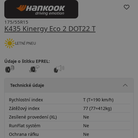
175/55R15
K435 Kinergy Eco 2 DOT22 T
LETNÍ PNEU
Údaje o štítku EPREL:
Technické údaje
Rychlostní index
T (T=190 km/h)
Zátěžový index
77 (77=412kg)
Zesílené provedení (XL)
Ne
RunFlat systém
Ne
Ochrana ráfku
Ne