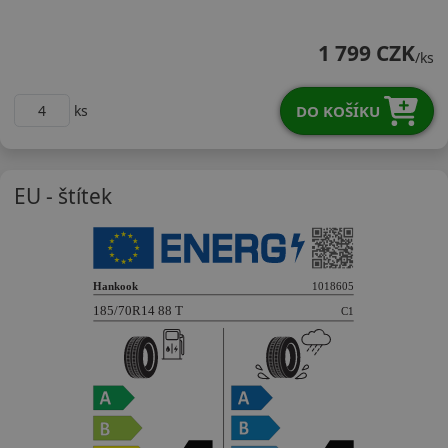
18570R14TK4355
1 799 CZK
/ks
DO KOŠÍKU
ks
EU - štítek