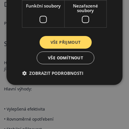
Doporučené použití
Funkční soubory
Nezařazené
soubory
Pro osobní automobily, každodenní letní použití.
VŠE PŘIJMOUT
Shrnutí
VŠE ODMÍTNOUT
Hankook K435 Kinergy Eco 2 je ideální pro moderní úspornou
jízdu.
ZOBRAZIT PODROBNOSTI
Hlavní výhody:
• Vylepšená efektivita
• Rovnoměrné opotřebení