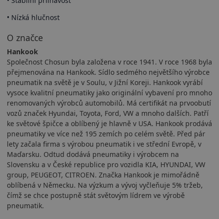
• Stabilní přilnavost
• Nízká hlučnost
O značce
Hankook
Společnost Chosun byla založena v roce 1941. V roce 1968 byla
přejmenována na Hankook. Sídlo sedmého největšího výrobce
pneumatik na světě je v Soulu, v Jižní Koreji. Hankook vyrábí
vysoce kvalitní pneumatiky jako originální vybavení pro mnoho
renomovaných výrobců automobilů. Má certifikát na prvoobutí
vozů značek Hyundai, Toyota, Ford, VW a mnoho dalších. Patří
ke světové špičce a oblíbený je hlavně v USA. Hankook prodává
pneumatiky ve více než 195 zemích po celém světě. Před pár
lety začala firma s výrobou pneumatik i ve střední Evropě, v
Maďarsku. Odtud dodává pneumatiky i výrobcem na
Slovensku a v České republice pro vozidla KIA, HYUNDAI, VW
group, PEUGEOT, CITROEN. Značka Hankook je mimořádně
oblíbená v Německu. Na výzkum a vývoj vyčleňuje 5% tržeb,
čímž se chce postupně stát světovým lídrem ve výrobě
pneumatik.