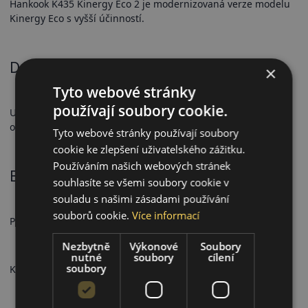
Hankook K435 Kinergy Eco 2 je modernizovaná verze modelu
Kinergy Eco s vyšší účinností.
Dezén a přilnavost
×
Tyto webové stránky
používají soubory cookie.
Upravený dezén zajišťuje stabilní přilnavost a rovnoměrné
opotřebení.
Tyto webové stránky používají soubory
cookie ke zlepšení uživatelského zážitku.
Používáním našich webových stránek
Bezpečnostní vlastnosti
souhlasíte se všemi soubory cookie v
souladu s našimi zásadami používání
souborů cookie.
Více informací
Předvídatelné brzdění a stabilní chování.
Nezbytně
Výkonové
Soubory
nutné
soubory
cílení
soubory
Komfort a hlučnost Tichý chod a vyvážený komfort.