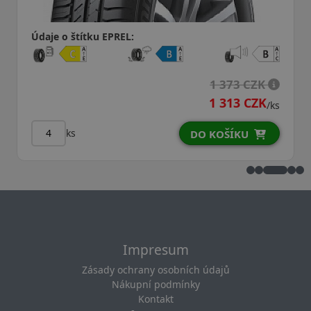
Údaje o štítku EPREL:
1 412 CZK
1 352 CZK
s
/ks
ks
DO KOŠÍKU
Impresum
Zásady ochrany osobních údajů
Nákupní podmínky
Kontakt