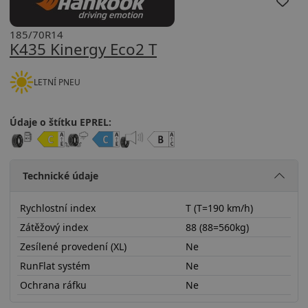
185/70R14
K435 Kinergy Eco2 T
LETNÍ PNEU
Údaje o štítku EPREL:
Technické údaje
Rychlostní index
T (T=190 km/h)
Zátěžový index
88 (88=560kg)
Zesílené provedení (XL)
Ne
RunFlat systém
Ne
Ochrana ráfku
Ne