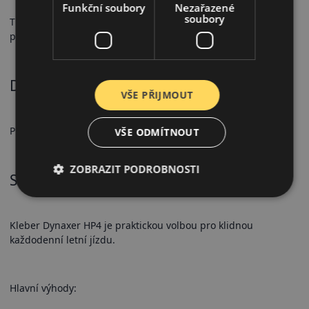
Funkční soubory
Nezařazené
soubory
Tichý chod a vyvážený jízdní komfort při každodenním
provozu.
Doporučené použití
VŠE PŘIJMOUT
Pro osobní automobily, pro městský a silniční letní provoz.
VŠE ODMÍTNOUT
ZOBRAZIT PODROBNOSTI
Shrnutí
Kleber Dynaxer HP4 je praktickou volbou pro klidnou
každodenní letní jízdu.
Hlavní výhody: