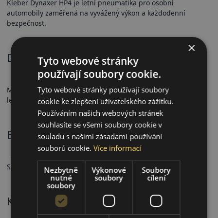
Kleber Dynaxer HP4 je letní pneumatika pro osobní
automobily zaměřená na vyvážený výkon a každodenní
bezpečnost.
×
Dezén a přilnavost
Tyto webové stránky
používají soubory cookie.
Tyto webové stránky používají soubory
Moderní dezén poskytuje stabilní přilnavost v proměnlivých
letních podmínkách.
cookie ke zlepšení uživatelského zážitku.
Používáním našich webových stránek
souhlasíte se všemi soubory cookie v
Bezpečnostní vlastnosti
souladu s našimi zásadami používání
souborů cookie.
Více informací
Spolehlivý brzdný výkon a předvídatelná ovladatelnost.
Nezbytně
Výkonové
Soubory
nutné
soubory
cílení
soubory
Komfort a hlučnost