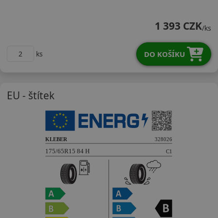
17565R15HDHP4
1 393 CZK
/ks
DO KOŠÍKU
ks
EU - štítek