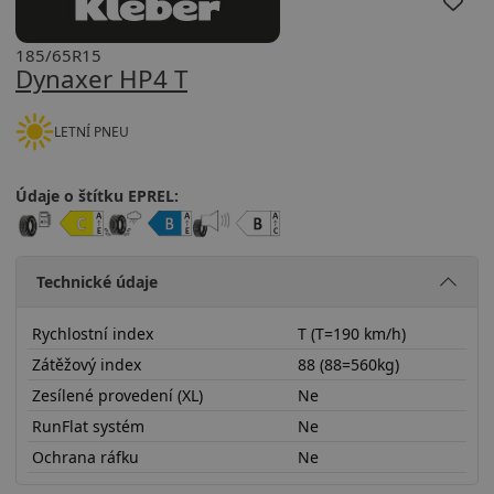
185/65R15
Dynaxer HP4 T
LETNÍ PNEU
Údaje o štítku EPREL:
Technické údaje
Rychlostní index
T (T=190 km/h)
Zátěžový index
88 (88=560kg)
Zesílené provedení (XL)
Ne
RunFlat systém
Ne
Ochrana ráfku
Ne