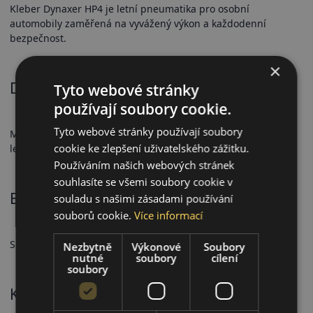
Kleber Dynaxer HP4 je letní pneumatika pro osobní
automobily zaměřená na vyvážený výkon a každodenní
bezpečnost.
×
Dezén a přilnavost
Tyto webové stránky
používají soubory cookie.
Tyto webové stránky používají soubory
Moderní dezén poskytuje stabilní přilnavost v proměnlivých
cookie ke zlepšení uživatelského zážitku.
letních podmínkách.
Používáním našich webových stránek
souhlasíte se všemi soubory cookie v
Bezpečnostní vlastnosti
souladu s našimi zásadami používání
souborů cookie.
Více informací
Spolehlivý brzdný výkon a předvídatelná ovladatelnost.
Nezbytně
Výkonové
Soubory
nutné
soubory
cílení
soubory
Komfort a hlučnost