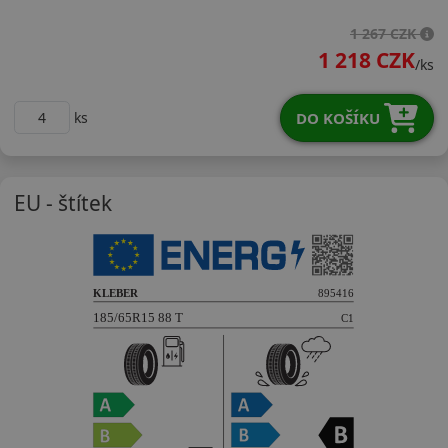
18565R15TDHP4
1 267 CZK
1 218 CZK
/ks
DO KOŠÍKU
ks
EU - štítek