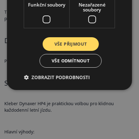
Funkční soubory
Nezařazené
soubory
Tichý chod a vyvážený jízdní komfort při každodenním
provozu.
Doporučené použití
VŠE PŘIJMOUT
VŠE ODMÍTNOUT
Pro osobní automobily, pro městský a silniční letní provoz.
ZOBRAZIT PODROBNOSTI
Shrnutí
Kleber Dynaxer HP4 je praktickou volbou pro klidnou
každodenní letní jízdu.
Hlavní výhody: