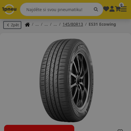
0
145/80R13
ES31 Ecowing
Zpět