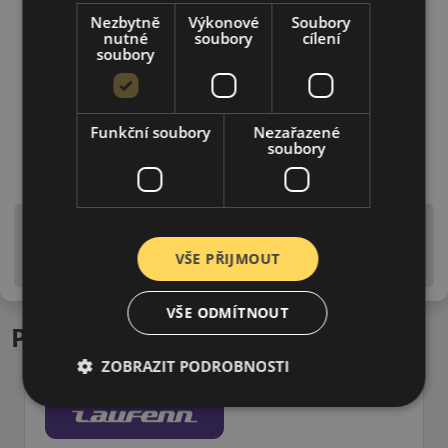
Nezbytně
Výkonové
Soubory
nutné
soubory
cílení
soubory
Funkční soubory
Nezařazené
soubory
Upozornění! Hodnoty na štítku jsou pouze
informativního charakteru. Mohou být dodány pneumatiky
VŠE PŘIJMOUT
is EU štítky ve smyslu dosud platné (předchozí) legislativy.
VŠE ODMÍTNOUT
Podobné produkty
ZOBRAZIT PODROBNOSTI