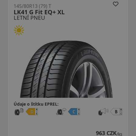
145/80R13 (79) T
LK41 G Fit EQ+ XL
LETNÍ PNEU
Údaje o štítku EPREL:
963 CZK
/ks