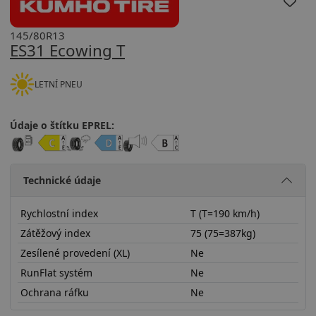
145/80R13
ES31 Ecowing T
LETNÍ PNEU
Údaje o štítku EPREL:
Technické údaje
Rychlostní index
T (T=190 km/h)
Zátěžový index
75 (75=387kg)
Zesílené provedení (XL)
Ne
RunFlat systém
Ne
Ochrana ráfku
Ne