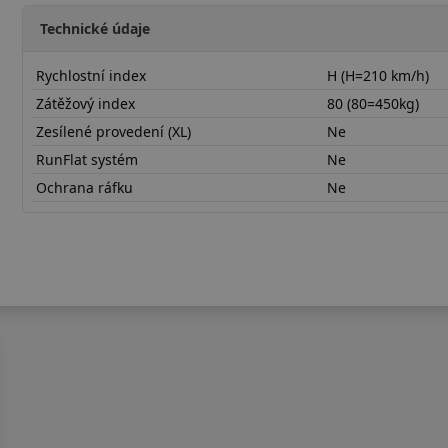
Technické údaje
Rychlostní index
H (H=210 km/h)
Zátěžový index
80 (80=450kg)
Zesílené provedení (XL)
Ne
RunFlat systém
Ne
Ochrana ráfku
Ne
18555R14HES31