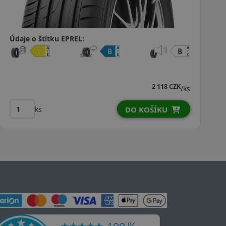
Údaje o štítku EPREL:
2 118 CZK
/ks
ks
DO KOŠÍKU