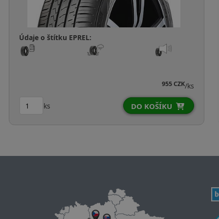
Údaje o štítku EPREL:
955 CZK
/ks
ks
DO KOŠÍKU