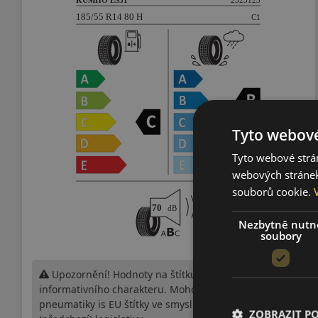
Tyto webové
Tyto webové strán
webových stránek
souborů cookie.
Nezbytně nutn
soubory
Upozornění! Hodnoty na štítku jsou pouze
informativního charakteru. Mohou být dodány
pneumatiky is EU štítky ve smyslu dosud platné
ZOBRAZIT P