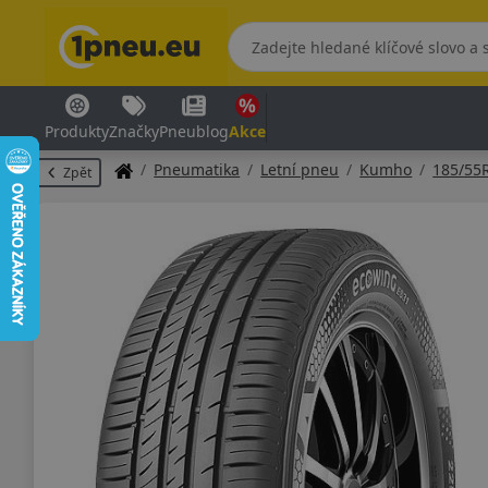
Produkty
Značky
Pneublog
Akce
Pneumatika
Letní pneu
Kumho
185/55
Zpět