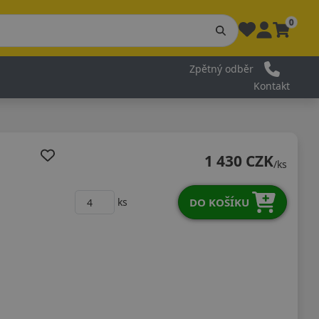
0
Zpětný odběr
Kontakt
1 430 CZK
/ks
DO KOŠÍKU
ks