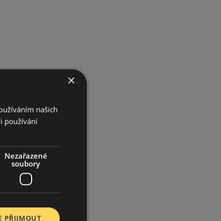
×
Používáním našich
i používání
Nezařazené
soubory
E PŘIJMOUT