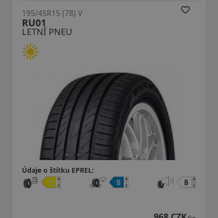
5/45R15 (78) V
195/4
U01
Ultr
ETNÍ PNEU
LET
aje o štítku EPREL:
Údaje
968 CZK