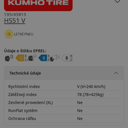
195/45R15
HS51 V
LETNÍ PNEU
Údaje o štítku EPREL:
Technické údaje
Rychlostní index
V (V=240 km/h)
Zátěžový index
78 (78=425kg)
Zesílené provedení (XL)
Ne
RunFlat systém
Ne
Ochrana ráfku
Ne