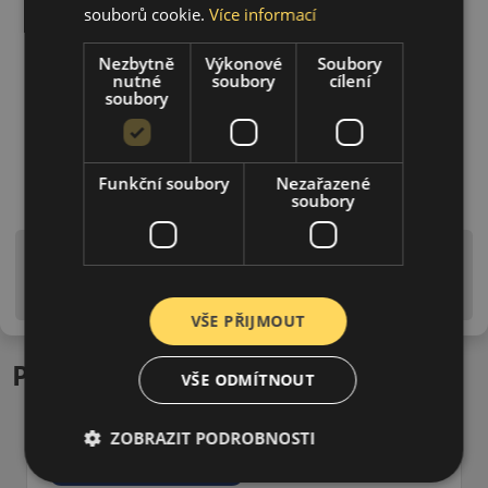
souborů cookie.
Více informací
Nezbytně
Výkonové
Soubory
nutné
soubory
cílení
soubory
Funkční soubory
Nezařazené
soubory
Upozornění! Hodnoty na štítku jsou pouze
informativního charakteru. Mohou být dodány pneumatiky
is EU štítky ve smyslu dosud platné (předchozí) legislativy.
VŠE PŘIJMOUT
Podobné produkty
VŠE ODMÍTNOUT
ZOBRAZIT PODROBNOSTI