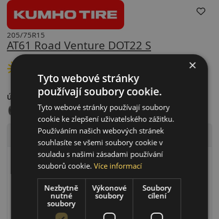
205/75R15
AT61 Road Venture DOT22 S
×
LETNÍ PNEU
Tyto webové stránky
používají soubory cookie.
Údaje o štítku EPREL:
Tyto webové stránky používají soubory
cookie ke zlepšení uživatelského zážitku.
Používáním našich webových stránek
Technické údaje
souhlasíte se všemi soubory cookie v
souladu s našimi zásadami používání
Rychlostní index
S (S=180 km/h)
souborů cookie.
Více informací
Zátěžový index
97 (97=730kg)
Zesílené provedení (XL)
Ne
Nezbytně
Výkonové
Soubory
nutné
soubory
cílení
RunFlat systém
Ne
soubory
Ochrana ráfku
Ne