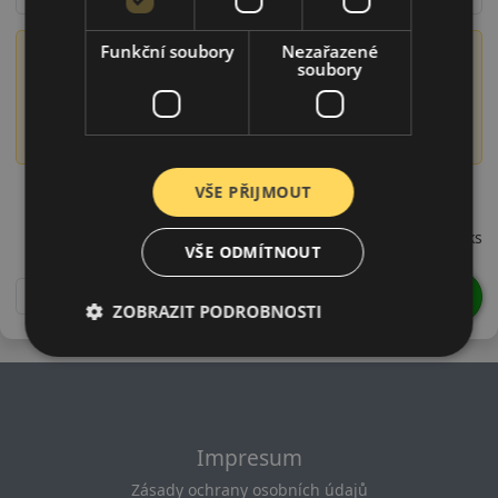
Funkční soubory
Nezařazené
Význam označení DOT
soubory
Číslo DOT obsahuje informaci o době výroby pneumatiky,
konkrétně o roce a týdnu výroby. Například DOT 1522
označuje pneumatiku vyrobenou ve 15. týdnu roku 2022.
20575R15SAT6D22
VŠE PŘIJMOUT
1 193 CZK
/ks
VŠE ODMÍTNOUT
DO KOŠÍKU
ks
ZOBRAZIT PODROBNOSTI
Impresum
Zásady ochrany osobních údajů