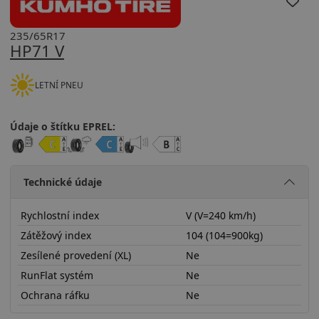
235/65R17
HP71 V
LETNÍ PNEU
Údaje o štítku EPREL:
Technické údaje
Rychlostní index
V (V=240 km/h)
Zátěžový index
104 (104=900kg)
Zesílené provedení (XL)
Ne
RunFlat systém
Ne
Ochrana ráfku
Ne