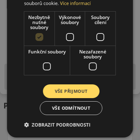
souborů cookie.
Více informací
Nezbytně
Výkonové
Soubory
nutné
soubory
cílení
soubory
Funkční soubory
Nezařazené
soubory
Upozornění! Hodnoty na štítku jsou pouze
informativního charakteru. Mohou být dodány pneumatiky
is EU štítky ve smyslu dosud platné (předchozí) legislativy.
VŠE PŘIJMOUT
Podobné produkty
VŠE ODMÍTNOUT
ZOBRAZIT PODROBNOSTI