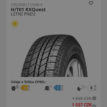
235/65R17 (108) V
TR259 SUV AdvanteX XL
LETNÍ PNEU
Údaje o štítku EPREL:
8 CZK
7 CZK
1 625 
/ks