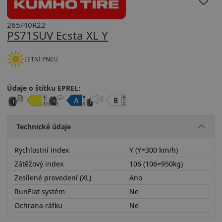
265/40R22
PS71SUV Ecsta XL Y
LETNÍ PNEU
Údaje o štítku EPREL:
Technické údaje
Rychlostní index
Y (Y=300 km/h)
Zátěžový index
106 (106=950kg)
Zesílené provedení (XL)
Ano
RunFlat systém
Ne
Ochrana ráfku
Ne