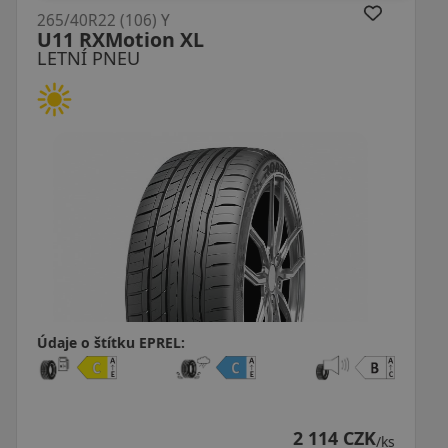
265/40R22 (106) Y
Suregrip Pro Sport XL
LETNÍ PNEU
Údaje o štítku EPREL:
 CZK
2 548 CZ
/ks