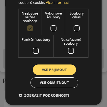
souborů cookie.
Více informací
Nezbytně
Výkonové
Soubory
nutné
soubory
cílení
soubory
Funkční soubory
Nezařazené
soubory
Upozornění! Hodnoty na štítku jsou pouze
informativního charakteru. Mohou být dodány pneumatiky
is EU štítky ve smyslu dosud platné (předchozí) legislativy.
VŠE PŘIJMOUT
Podobné produkty
VŠE ODMÍTNOUT
ZOBRAZIT PODROBNOSTI