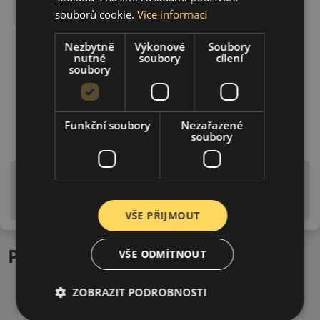
souborů cookie.
Více informací
Nezbytně
Výkonové
Soubory
nutné
soubory
cílení
soubory
Funkční soubory
Nezařazené
soubory
Upozornění! Hodnoty na štítku jsou pouze
informativního charakteru. Mohou být dodány pneumatiky
is EU štítky ve smyslu dosud platné (předchozí) legislativy.
VŠE PŘIJMOUT
Podobné produkty
VŠE ODMÍTNOUT
ZOBRAZIT PODROBNOSTI