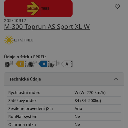
205/40R17
M-300 Toprun AS Sport XL W
LETNÍ PNEU
Údaje o štítku EPREL:
Technické údaje
Rychlostní index
W (W=270 km/h)
Zátěžový index
84 (84=500kg)
Zesílené provedení (XL)
Ano
RunFlat systém
Ne
Ochrana ráfku
Ne