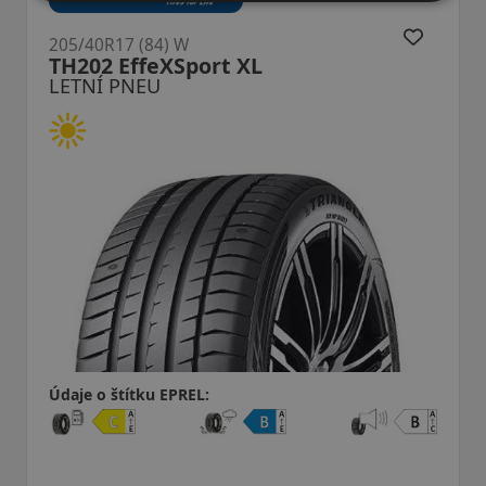
205/40R17 (84) W
 XL
U11 RXMotion XL
LETNÍ PNEU
Údaje o štítku EPREL: