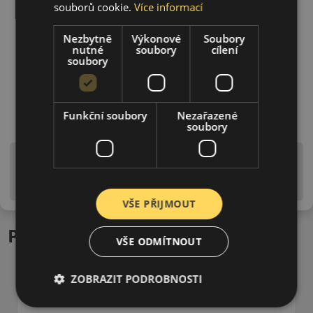
souborů cookie.
Více informací
Nezbytně
Výkonové
Soubory
nutné
soubory
cílení
soubory
Funkční soubory
Nezařazené
soubory
Upozornění! Hodnoty na štítku jsou pouze
informativního charakteru. Mohou být dodány pneumatiky
is EU štítky ve smyslu dosud platné (předchozí) legislativy.
VŠE PŘIJMOUT
Podobné produkty
VŠE ODMÍTNOUT
ZOBRAZIT PODROBNOSTI