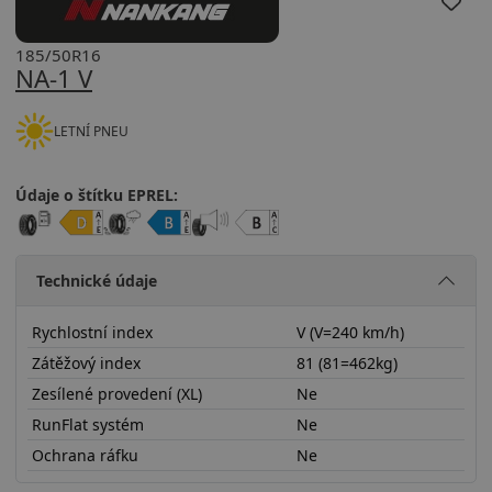
185/50R16
NA-1 V
LETNÍ PNEU
Údaje o štítku EPREL:
Technické údaje
Rychlostní index
V (V=240 km/h)
Zátěžový index
81 (81=462kg)
Zesílené provedení (XL)
Ne
RunFlat systém
Ne
Ochrana ráfku
Ne