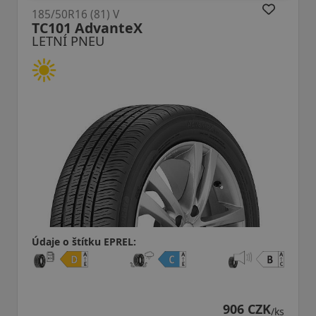
R16 (81) V
185/50R16
1 AdvanteX
LK12 S 
Í PNEU
LETNÍ 
o štítku EPREL:
Údaje o š
906 CZK
/ks