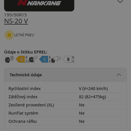
195/50R15
NS-20 V
LETNÍ PNEU
Údaje o štítku EPREL:
Technické údaje
Rychlostní index
V (V=240 km/h)
Zátěžový index
82 (82=475kg)
Zesílené provedení (XL)
Ne
RunFlat systém
Ne
Ochrana ráfku
Ne