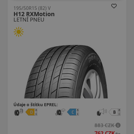
195/50R15 (82) V
H12 RXMotion
LETNÍ PNEU
Údaje o štítku EPREL:
883 CZK
762 CZK