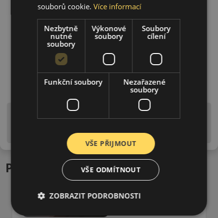
souborů cookie.
Více informací
Nezbytně
Výkonové
Soubory
nutné
soubory
cílení
soubory
Funkční soubory
Nezařazené
soubory
Upozornění! Hodnoty na štítku jsou pouze
informativního charakteru. Mohou být dodány pneumatiky
is EU štítky ve smyslu dosud platné (předchozí) legislativy.
VŠE PŘIJMOUT
Podobné produkty
VŠE ODMÍTNOUT
ZOBRAZIT PODROBNOSTI