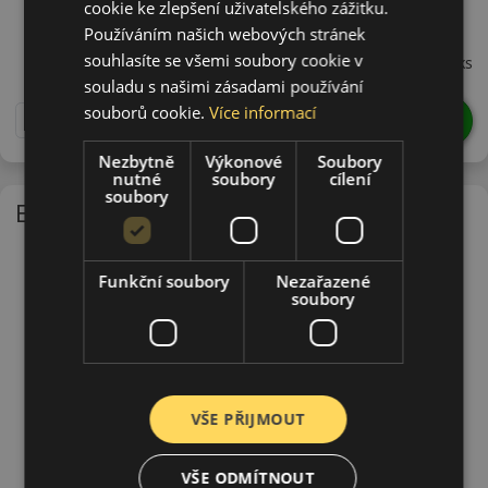
cookie ke zlepšení uživatelského zážitku.
19560R14HSP9
Používáním našich webových stránek
1 165 CZK
souhlasíte se všemi soubory cookie v
/ks
souladu s našimi zásadami používání
souborů cookie.
Více informací
DO KOŠÍKU
ks
Nezbytně
Výkonové
Soubory
nutné
soubory
cílení
soubory
EU - štítek
Funkční soubory
Nezařazené
soubory
VŠE PŘIJMOUT
VŠE ODMÍTNOUT