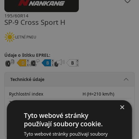
195/60R14
SP-9 Cross Sport H
LETNÍ PNEU
Údaje o štítku EPREL:
Technické údaje
Rychlostní index
H (H=210 km/h)
Zátěžový index
86 (86=530kg)
×
Zesílené provedení (XL)
Ne
Tyto webové stránky
RunFlat systém
Ne
používají soubory cookie.
Ochrana ráfku
Ne
Tyto webové stránky používají soubory